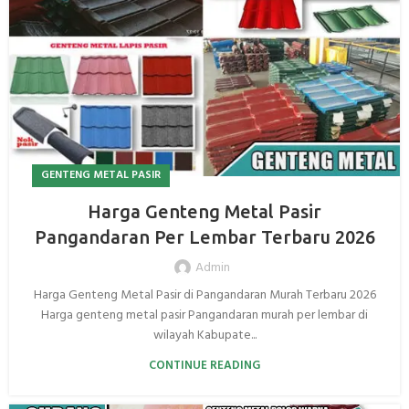
GENTENG METAL PASIR
Harga Genteng Metal Pasir
Pangandaran Per Lembar Terbaru 2026
Admin
Harga Genteng Metal Pasir di Pangandaran Murah Terbaru 2026
Harga genteng metal pasir Pangandaran murah per lembar di
wilayah Kabupate...
CONTINUE READING