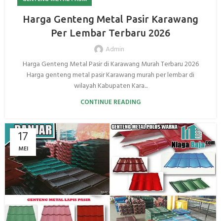
Harga Genteng Metal Pasir Karawang
Per Lembar Terbaru 2026
Admin
Harga Genteng Metal Pasir di Karawang Murah Terbaru 2026
Harga genteng metal pasir Karawang murah per lembar di
wilayah Kabupaten Kara...
CONTINUE READING
17
MEI