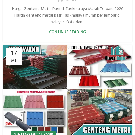
Harga Genteng Metal Pasir di Tasikmalaya Murah Terbaru 2026
Harga genteng metal pasir Tasikmalaya murah per lembar di
wilayah Kota dan...
CONTINUE READING
17
MEI
GENTENG METAL PASIR