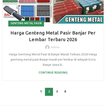
GENTENG METAL PASIR
Harga Genteng Metal Pasir Banjar Per
Lembar Terbaru 2026
Admin
Harga Genteng Metal Pasir di Banjar Murah Terbaru 2026 Harga
genteng metal pasir Banjar murah per lembar di wilayah Kota
Banjar Jawa B...
CONTINUE READING
1
2
3
4