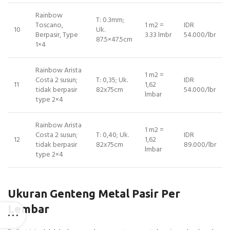
Rainbow
T: 0.3mm;
Toscano,
1 m2 =
IDR
10
Uk.
Berpasir, Type
3.33 lmbr
54.000/lbr
87.5×47.5cm
1×4
Rainbow Arista
1 m2 =
Costa 2 susun;
T: 0,35; Uk.
IDR
11
1,62
tidak berpasir
82x75cm
54.000/lbr
lmbar
type 2×4
Rainbow Arista
1 m2 =
Costa 2 susun;
T: 0,40; Uk.
IDR
12
1,62
tidak berpasir
82x75cm
89.000/lbr
lmbar
type 2×4
Ukuran Genteng Metal Pasir Per
Lembar