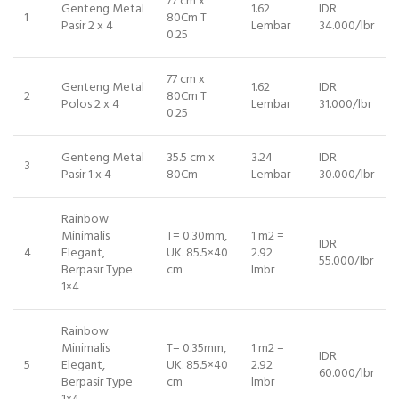
77 cm x
Genteng Metal
1.62
IDR
1
80Cm T
Pasir 2 x 4
Lembar
34.000/lbr
0.25
77 cm x
Genteng Metal
1.62
IDR
2
80Cm T
Polos 2 x 4
Lembar
31.000/lbr
0.25
Genteng Metal
35.5 cm x
3.24
IDR
3
Pasir 1 x 4
80Cm
Lembar
30.000/lbr
Rainbow
Minimalis
T= 0.30mm,
1 m2 =
IDR
4
Elegant,
UK. 85.5×40
2.92
55.000/lbr
Berpasir Type
cm
lmbr
1×4
Rainbow
Minimalis
T= 0.35mm,
1 m2 =
IDR
5
Elegant,
UK. 85.5×40
2.92
60.000/lbr
Berpasir Type
cm
lmbr