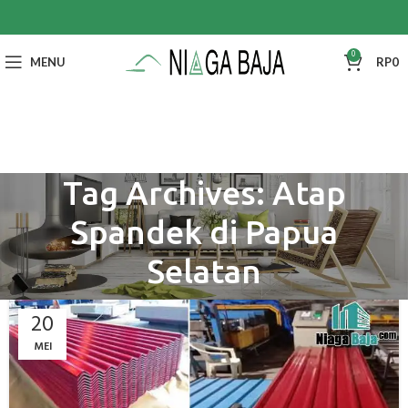
0
MENU
RP
0
Tag Archives: Atap
Spandek di Papua
Selatan
20
MEI