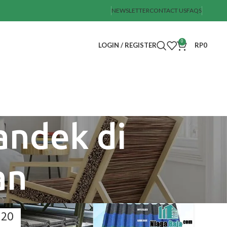
NEWSLETTER
CONTACT US
FAQS
0
LOGIN / REGISTER
RP
0
andek di
an
20