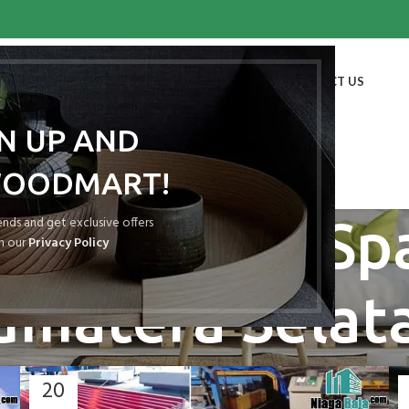
HOME
SHOP
BLOG
PORTFOLIO
ABOUT US
CONTACT US
GN UP AND
WOODMART!
hives: Atap Sp
rends and get exclusive offers
h our
Privacy Policy
umatera Selat
20