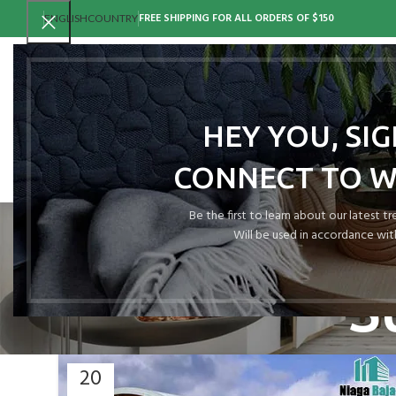
FREE SHIPPING FOR ALL ORDERS OF $150
ENGLISH
COUNTRY
HEY YOU, SI
CONNECT TO 
Tag Arc
Be the first to learn about our latest t
Will be used in accordance wit
S
20