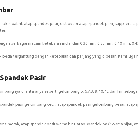
mbar
oleh pabrik atap spandek pasir, distibutor atap spandek pasir, supplier at
ter.
dengan berbagai macam ketebalan mulai dari 0.30 mm, 0.35 mm, 0.40 mm, 0.
 – beda tergantung dengan ketebalan dan panjang yang dipesan. Kami juga
 Spandek Pasir
ombangnya di antaranya seperti gelombang 5, 6,7,8, 9, 10, 12 dan lain sebaga
spandek pasir gelombang kecil, atap spandek pasir gelombang besar, atap 
rna merah, atap spandek pasir warna biru, atap spandek pasir warna hijau, 