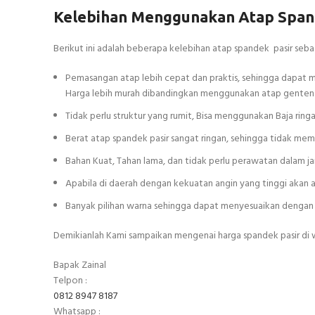
Kelebihan Menggunakan Atap Span
Berikut ini adalah beberapa kelebihan atap spandek pasir se
Pemasangan atap lebih cepat dan praktis, sehingga dapa
Harga lebih murah dibandingkan menggunakan atap genteng
Tidak perlu struktur yang rumit, Bisa menggunakan Baja ring
Berat atap spandek pasir sangat ringan, sehingga tidak m
Bahan Kuat, Tahan lama, dan tidak perlu perawatan dalam j
Apabila di daerah dengan kekuatan angin yang tinggi aka
Banyak pilihan warna sehingga dapat menyesuaikan dengan
Demikianlah Kami sampaikan mengenai harga spandek pasir di 
Bapak Zainal
Telpon :
0812 8947 8187
Whatsapp :