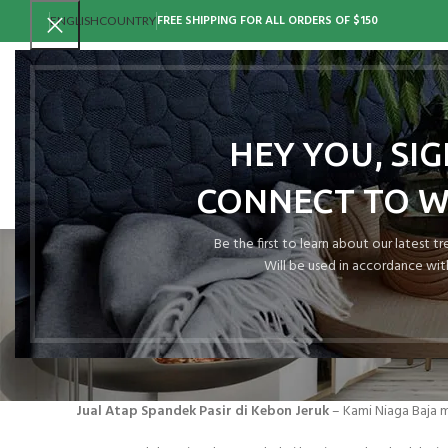
FREE SHIPPING FOR ALL ORDERS OF $150
ENGLISH
COUNTRY
HEY YOU, SI
CONNECT TO 
Tag Archiv
Be the first to learn about our latest t
Will be used in accordance wit
Jual Atap Spandek Pasir di Kebon Jeruk
– Kami Niaga Baja m