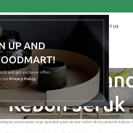
HOME
SHOP
BLOG
PORTFOLIO
ABOUT US
CONTACT US
GN UP AND
WOODMART!
es: Atap Spand
rends and get exclusive offers
h our
Privacy Policy
Kebon Jeruk
elayani pemesanan atap spandek pasir secara online di Kecamatan Kebon Je