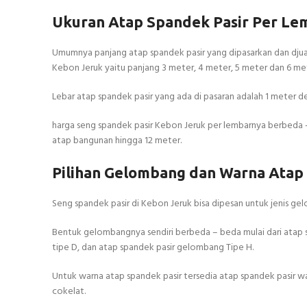
Ukuran Atap Spandek Pasir Per Le
Umumnya panjang atap spandek pasir yang dipasarkan dan djual 
Kebon Jeruk yaitu panjang 3 meter, 4 meter, 5 meter dan 6 me
Lebar atap spandek pasir yang ada di pasaran adalah 1 meter 
harga seng spandek pasir Kebon Jeruk per lembarnya berbeda
atap bangunan hingga 12 meter.
Pilihan Gelombang dan Warna Atap
Seng spandek pasir di Kebon Jeruk bisa dipesan untuk jenis gel
Bentuk gelombangnya sendiri berbeda – beda mulai dari atap 
tipe D, dan atap spandek pasir gelombang Tipe H.
Untuk warna atap spandek pasir tersedia atap spandek pasir wa
cokelat.