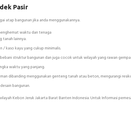
dek Pasir
bagai atap bangunan jika anda menggunakannya.
t menghemat waktu dan tenaga
 tanah lainnya.
an / kaso kayu yang cukup minimalis.
embebani struktur bangunan dan juga cocok untuk wilayah yang rawan gempa
angka waktu yang panjang.
n aman dibanding menggunakan genteng tanah atau beton, mengurangi resik
 desain bangunan.
wilayah Kebon Jeruk Jakarta Barat Banten Indonesia. Untuk Informasi peme