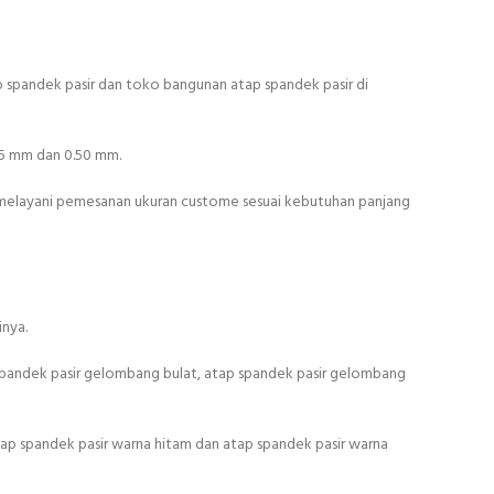
ap spandek pasir dan toko bangunan atap spandek pasir di
45 mm dan 0.50 mm.
 melayani pemesanan ukuran custome sesuai kebutuhan panjang
inya.
spandek pasir gelombang bulat, atap spandek pasir gelombang
atap spandek pasir warna hitam dan atap spandek pasir warna