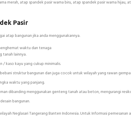
rna merah, atap spandek pasir warna biru, atap spandek pasir warna hijau, 
dek Pasir
bagai atap bangunan jika anda menggunakannya.
t menghemat waktu dan tenaga
 tanah lainnya.
an / kaso kayu yang cukup minimalis.
embebani struktur bangunan dan juga cocok untuk wilayah yang rawan gempa
angka waktu yang panjang.
n aman dibanding menggunakan genteng tanah atau beton, mengurangi resik
 desain bangunan.
wilayah Neglasari Tangerang Banten Indonesia. Untuk Informasi pemesanan 