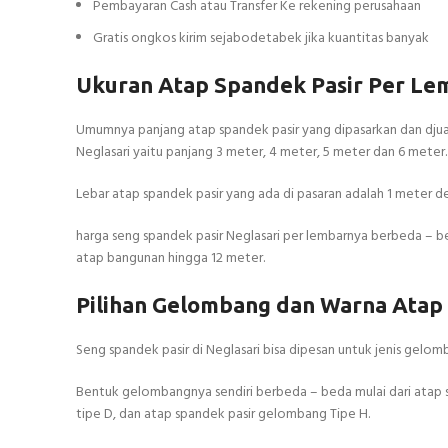
Pembayaran Cash atau Transfer Ke rekening perusahaan
Gratis ongkos kirim sejabodetabek jika kuantitas banyak
Ukuran Atap Spandek Pasir Per Le
Umumnya panjang atap spandek pasir yang dipasarkan dan djual 
Neglasari yaitu panjang 3 meter, 4 meter, 5 meter dan 6 meter.
Lebar atap spandek pasir yang ada di pasaran adalah 1 meter 
harga seng spandek pasir Neglasari per lembarnya berbeda – 
atap bangunan hingga 12 meter.
Pilihan Gelombang dan Warna Atap
Seng spandek pasir di Neglasari bisa dipesan untuk jenis gelomb
Bentuk gelombangnya sendiri berbeda – beda mulai dari atap 
tipe D, dan atap spandek pasir gelombang Tipe H.