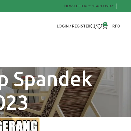
NEWSLETTER
CONTACT US
FAQS
0
LOGIN / REGISTER
RP
0
ap Spandek
2023