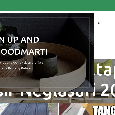
HOME
SHOP
BLOG
PORTFOLIO
ABOUT US
CONTACT US
GN UP AND
WOODMART!
ves: Harga At
rends and get exclusive offers
h our
Privacy Policy
ir Neglasari 