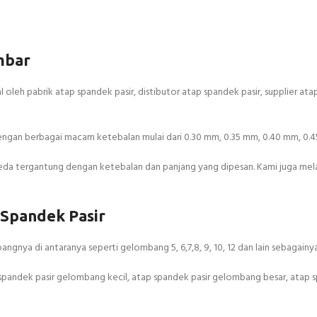
mbar
oleh pabrik atap spandek pasir, distibutor atap spandek pasir, supplier at
dengan berbagai macam ketebalan mulai dari 0.30 mm, 0.35 mm, 0.40 mm, 0.
beda tergantung dengan ketebalan dan panjang yang dipesan. Kami juga me
 Spandek Pasir
angnya di antaranya seperti gelombang 5, 6,7,8, 9, 10, 12 dan lain sebagainya
spandek pasir gelombang kecil, atap spandek pasir gelombang besar, atap 