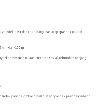
ap spandek pasir dan toko bangunan atap spandek pasir di
45 mm dan 0.50 mm.
layani pemesanan ukuran custome sesuai kebutuhan panjang
.
spandek pasir gelombang bulat, atap spandek pasir gelombang