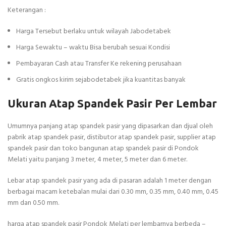
Keterangan :
Harga Tersebut berlaku untuk wilayah Jabodetabek
Harga Sewaktu – waktu Bisa berubah sesuai Kondisi
Pembayaran Cash atau Transfer Ke rekening perusahaan
Gratis ongkos kirim sejabodetabek jika kuantitas banyak
Ukuran Atap Spandek Pasir Per Lembar
Umumnya panjang atap spandek pasir yang dipasarkan dan djual oleh
pabrik atap spandek pasir, distibutor atap spandek pasir, supplier atap
spandek pasir dan toko bangunan atap spandek pasir di Pondok
Melati yaitu panjang 3 meter, 4 meter, 5 meter dan 6 meter.
Lebar atap spandek pasir yang ada di pasaran adalah 1 meter dengan
berbagai macam ketebalan mulai dari 0.30 mm, 0.35 mm, 0.40 mm, 0.45
mm dan 0.50 mm.
harga atap spandek pasir Pondok Melati per lembarnya berbeda –