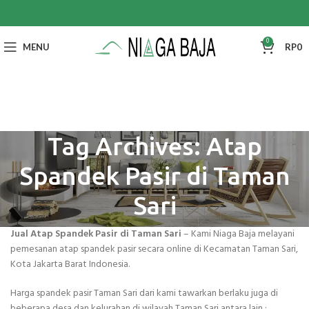
0
MENU
RP
0
Tag Archives: Atap
Spandek Pasir di Taman
Sari
Jual Atap Spandek Pasir di Taman Sari
– Kami Niaga Baja melayani
pemesanan atap spandek pasir secara online di Kecamatan Taman Sari,
Kota Jakarta Barat Indonesia.
Harga spandek pasir Taman Sari dari kami tawarkan berlaku juga di
beberapa desa dan kelurahan di wilayah Taman Sari antara lain :