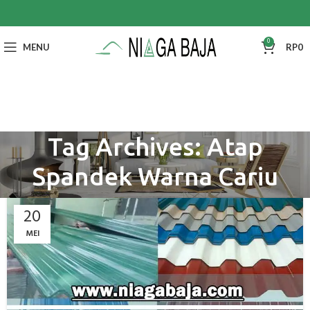
0
MENU
RP
0
Tag Archives: Atap
Spandek Warna Cariu
20
MEI