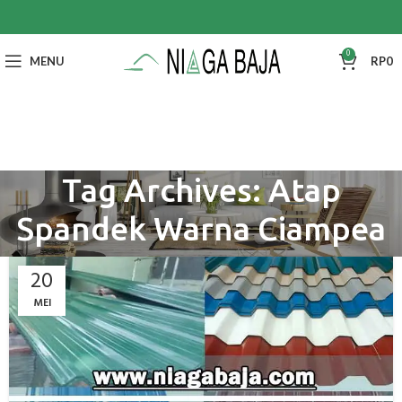
0
MENU
RP
0
Tag Archives: Atap
Spandek Warna Ciampea
20
MEI