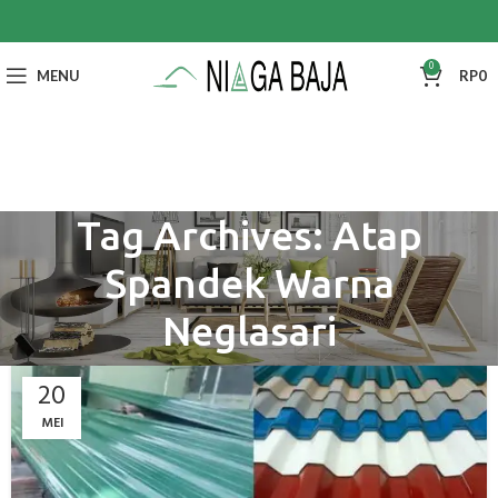
0
MENU
RP
0
Tag Archives: Atap
Spandek Warna
Neglasari
20
MEI