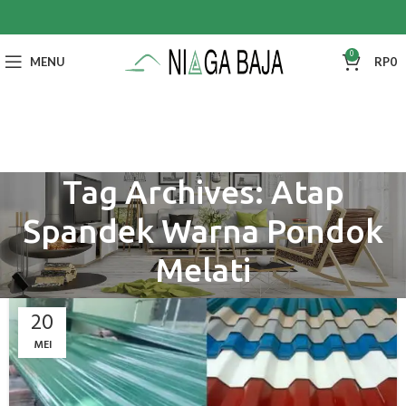
0
MENU
RP
0
Tag Archives: Atap
Spandek Warna Pondok
Melati
20
MEI