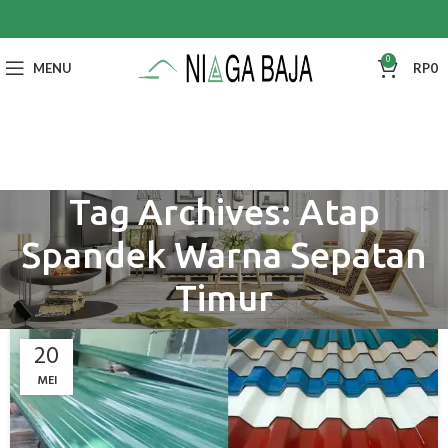
0
MENU
RP
0
Tag Archives: Atap
Spandek Warna Sepatan
Timur
20
MEI