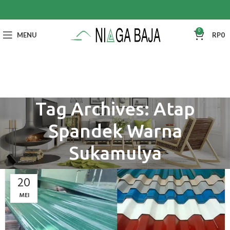
0
MENU
RP
0
Tag Archives: Atap
Spandek Warna
Sukamulya
20
MEI