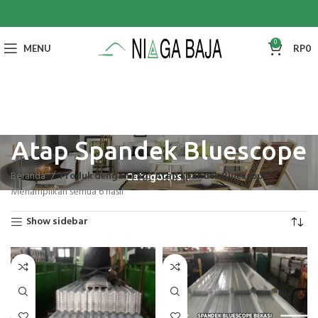
0
MENU
RP
0
Atap Spandek Bluescope
Beranda
Produk dengan tag “Atap Spandek Bluescope”
Categories
Menampilkan semua 6 hasil
Show sidebar