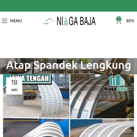
0
MENU
RP
0
Atap Spandek Lengkung
18
MEI