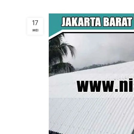
17
MEI