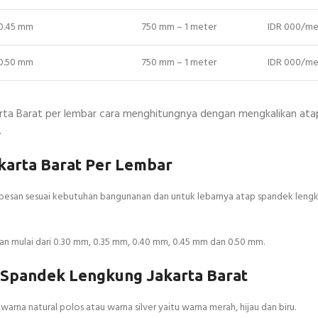
 0.45 mm
750 mm – 1 meter
IDR 000/me
 0.50 mm
750 mm – 1 meter
IDR 000/me
arta Barat per lembar cara menghitungnya dengan mengkalikan at
.
arta Barat Per Lembar
ipesan sesuai kebutuhan bangunanan dan untuk lebarnya atap spandek leng
an mulai dari 0.30 mm, 0.35 mm, 0.40 mm, 0.45 mm dan 0.50 mm.
 Spandek Lengkung Jakarta Barat
arna natural polos atau warna silver yaitu warna merah, hijau dan biru.