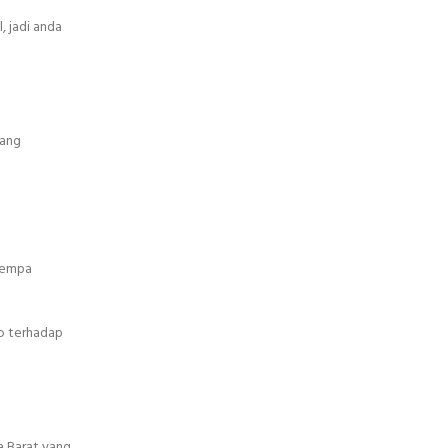
 jadi anda
yang
 gempa
o terhadap
a Barat yang