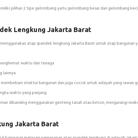
liki pilihan 2 tipe gelombang yaitu gelombang besar dan gelombang kecil,
dek Lengkung Jakarta Barat
ka menggunakan atap spandek lengkung Jakarta Barat untuk atap bangunan 
t menghemat waktu dan tenaga
 lainnya
ak membebani struktur bangunan dan juga cocok untuk wilayah yang rawan
jangka waktu yang panjang
n aman dibanding menggunakan genteng tanah atau beton, mengurangi resik
ung Jakarta Barat
rial bangunan melayani pemesanan atap spandek lengkung di wilayah Jakart