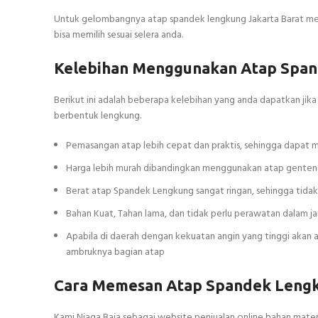
Untuk gelombangnya atap spandek lengkung Jakarta Barat memi
bisa memilih sesuai selera anda.
Kelebihan Menggunakan Atap Span
Berikut ini adalah beberapa kelebihan yang anda dapatkan ji
berbentuk lengkung.
Pemasangan atap lebih cepat dan praktis, sehingga dapa
Harga lebih murah dibandingkan menggunakan atap genteng
Berat atap Spandek Lengkung sangat ringan, sehingga tid
Bahan Kuat, Tahan lama, dan tidak perlu perawatan dalam 
Apabila di daerah dengan kekuatan angin yang tinggi aka
ambruknya bagian atap
Cara Memesan Atap Spandek Lengk
Kami Niaga Baja sebagai website penjualan online bahan mate