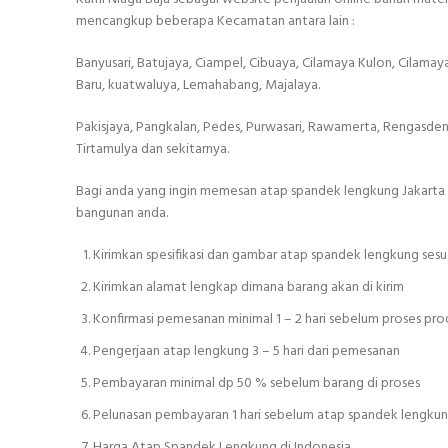
mencangkup beberapa Kecamatan antara lain :
Banyusari, Batujaya, Ciampel, Cibuaya, Cilamaya Kulon, Cilamaya W
Baru, kuatwaluya, Lemahabang, Majalaya.
Pakisjaya, Pangkalan, Pedes, Purwasari, Rawamerta, Rengasdeng
Tirtamulya dan sekitarnya.
Bagi anda yang ingin memesan atap spandek lengkung Jakarta 
bangunan anda.
Kirimkan spesifikasi dan gambar atap spandek lengkung sesu
Kirimkan alamat lengkap dimana barang akan di kirim
Konfirmasi pemesanan minimal 1 – 2 hari sebelum proses pro
Pengerjaan atap lengkung 3 – 5 hari dari pemesanan
Pembayaran minimal dp 50 % sebelum barang di proses
Pelunasan pembayaran 1 hari sebelum atap spandek lengkun
Harga Atap Spandek Lengkung di Indonesia