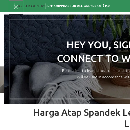
FREE SHIPPING FOR ALL ORDERS OF $150
ENGLISH
COUNTRY
HEY YOU, SI
CONNECT TO 
Be the first to learn about our latest t
Will be used in accordance wit
Harga Atap Spandek L
L