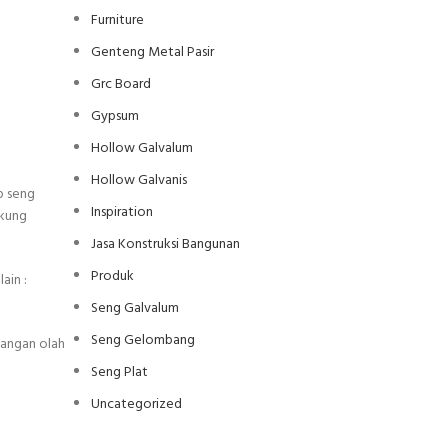
Furniture
Genteng Metal Pasir
Grc Board
Gypsum
Hollow Galvalum
Hollow Galvanis
p seng
Inspiration
gkung
Jasa Konstruksi Bangunan
Produk
ain :
Seng Galvalum
Seng Gelombang
pangan olah
Seng Plat
Uncategorized