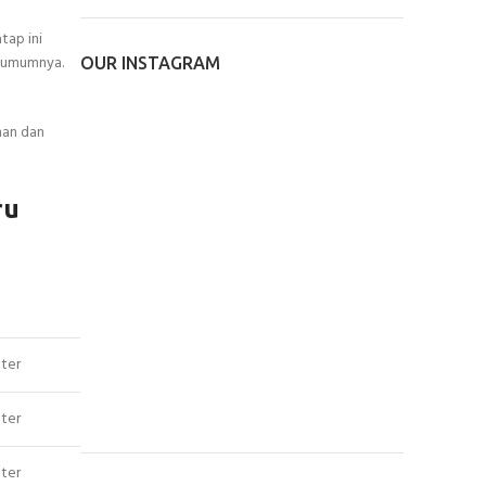
tap ini
a umumnya.
OUR INSTAGRAM
nan dan
ru
ter
ter
ter