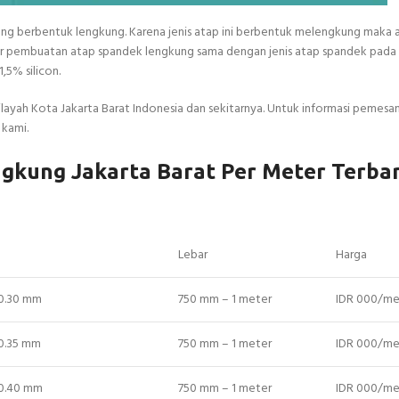
yang berbentuk lengkung. Karena jenis atap ini berbentuk melengkung maka a
sar pembuatan atap spandek lengkung sama dengan jenis atap spandek pad
,5% silicon.
layah Kota Jakarta Barat Indonesia dan sekitarnya. Untuk informasi pemesa
 kami.
gkung Jakarta Barat Per Meter Terba
Lebar
Harga
 0.30 mm
750 mm – 1 meter
IDR 000/me
 0.35 mm
750 mm – 1 meter
IDR 000/me
 0.40 mm
750 mm – 1 meter
IDR 000/me