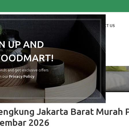
HOME
SHOP
BLOG
PORTFOLIO
ABOUT US
CONTACT US
GN UP AND
WOODMART!
Blog
rends and get exclusive offers
h our
Privacy Policy
ATAP SPANDEK LENGKUNG
engkung Jakarta Barat Murah 
embar 2026