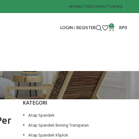
NEWSLETTER
CONTACT US
FAQS
0
LOGIN / REGISTER
RP
0
KATEGORI
Atap Spandek
Per
Atap Spandek Bening Transparan
Atap Spandek Kliplok