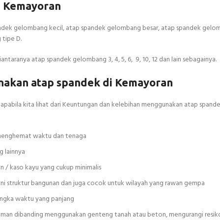
i Kemayoran
ndek gelombang kecil, atap spandek gelombang besar, atap spandek gelom
tipe D.
antaranya atap spandek gelombang 3, 4, 5, 6, 9, 10, 12 dan lain sebagainya.
nakan atap spandek di Kemayoran
u apabila kita lihat dari Keuntungan dan kelebihan menggunakan atap spand
t menghemat waktu dan tenaga
 lainnya
an / kaso kayu yang cukup minimalis
ni struktur bangunan dan juga cocok untuk wilayah yang rawan gempa
jangka waktu yang panjang
n aman dibanding menggunakan genteng tanah atau beton, mengurangi resik