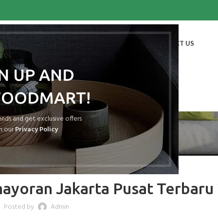
HOME
SHOP
BLOG
PORTFOLIO
ABOUT US
CONTACT US
GN UP AND
WOODMART!
Blog
rends and get exclusive offers
h our
Privacy Policy
ATAP SPANDEK
ayoran Jakarta Pusat Terbaru
Posted by
Admin