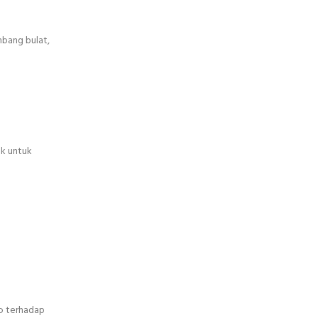
bang bulat,
ek untuk
o terhadap