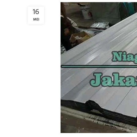
16
MEI