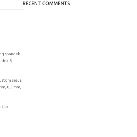
RECENT COMMENTS
eng spandek
andek 6
ustom sesuai
 mm, 0,3 mm,
 atap