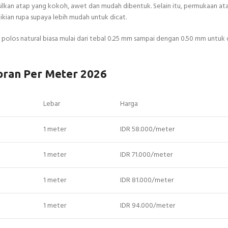
lkan atap yang kokoh, awet dan mudah dibentuk. Selain itu, permukaan at
kian rupa supaya lebih mudah untuk dicat.
olos natural biasa mulai dari tebal 0.25 mm sampai dengan 0.50 mm untuk
oran Per Meter 2026
Lebar
Harga
1 meter
IDR 58.000/meter
1 meter
IDR 71.000/meter
1 meter
IDR 81.000/meter
1 meter
IDR 94.000/meter