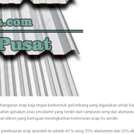
si bangunan atap baja ringan berbentuk gelombang yang digunakan untuk ke
bahan galvalum atau zincalume yang terdiri dari campuran seng dan alumun
ilikon yang bertujuan meningkatkan kelenturan atap itu sendiri.
embuatan atap spandek ini adalah 43 % seng, 55% alumunium dan 1,5% sili