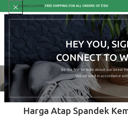
FREE SHIPPING FOR ALL ORDERS OF $150
ENGLISH
COUNTRY
HEY YOU, SI
CONNECT TO 
Be the first to learn about our latest t
Will be used in accordance wit
Harga Atap Spandek Kem