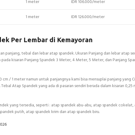
1 meter
IDR 106.000/meter
1 meter
IDR 126.000/meter
dek Per Lembar di Kemayoran
 panjang, tebal dan lebar atap spandek. Ukuran Panjang dan lebar atap s
ada pada kisaran Panjang Spandek 3 Meter, 4 Meter, 5 Meter, dan Panjang Sp
 cm / 1 meter namun untuk panjangnya kami bisa mensuplai panjang yang C
Tebal Atap Spandek yang ada di pasaran sendiri berada dalam kisaran 0,25
andek yang tersedia, seperti : atap spandek abu-abu, atap spandek cokelat,
spandek putih, atap spandek krim dan atap spandek biru.
2026