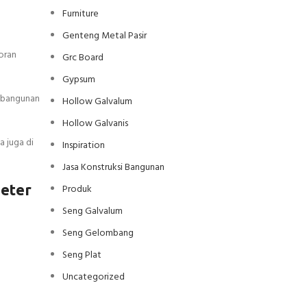
Furniture
Genteng Metal Pasir
oran
Grc Board
Gypsum
 bangunan
Hollow Galvalum
Hollow Galvanis
a juga di
Inspiration
Jasa Konstruksi Bangunan
eter
Produk
Seng Galvalum
Seng Gelombang
Seng Plat
Uncategorized