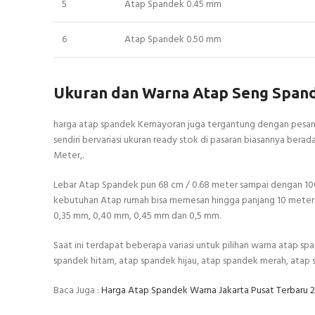
5
Atap Spandek 0.45 mm
6
Atap Spandek 0.50 mm
Ukuran dan Warna Atap Seng Span
harga atap spandek Kemayoran juga tergantung dengan pesanan
sendiri bervariasi ukuran ready stok di pasaran biasannya ber
Meter,.
Lebar Atap Spandek pun 68 cm / 0.68 meter sampai dengan 100
kebutuhan Atap rumah bisa memesan hingga panjang 10 meter. 
0,35 mm, 0,40 mm, 0,45 mm dan 0,5 mm.
Saat ini terdapat beberapa variasi untuk pilihan warna atap sp
spandek hitam, atap spandek hijau, atap spandek merah, atap 
Baca Juga :
Harga Atap Spandek Warna Jakarta Pusat Terbaru 