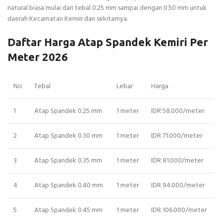
natural biasa mulai dari tebal 0.25 mm sampai dengan 0.50 mm untuk
daerah Kecamatan Kemiri dan sekitarnya.
Daftar Harga Atap Spandek Kemiri Per
Meter 2026
No
Tebal
Lebar
Harga
1
Atap Spandek 0.25 mm
1 meter
IDR 58.000/meter
2
Atap Spandek 0.30 mm
1 meter
IDR 71.000/meter
3
Atap Spandek 0.35 mm
1 meter
IDR 81.000/meter
4
Atap Spandek 0.40 mm
1 meter
IDR 94.000/meter
5
Atap Spandek 0.45 mm
1 meter
IDR 106.000/meter