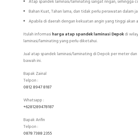
Atap spandek laminasi/laminating sangat ringan, sehingga
Bahan Kuat, Tahan lama, dan tidak perlu perawatan dalam j
Apabila di daerah dengan kekuatan angin yang tinggi akan
Itulah informasi
harga atap spandek laminasi Depok
di wila
laminasi/laminating yang perlu diketahui.
Jual atap spandek laminasi/laminating di Depok per meter dan
bawah ini.
Bapak Zainal
Telpon :
0812 8947 8187
Whatsapp :
+6281289478187
Bapak Arifin
Telpon :
0878 7388 2355