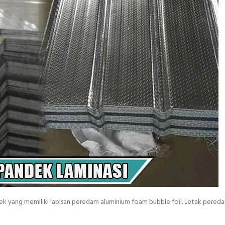
ek yang memiliki lapisan peredam aluminium foam bubble foil. Letak pered