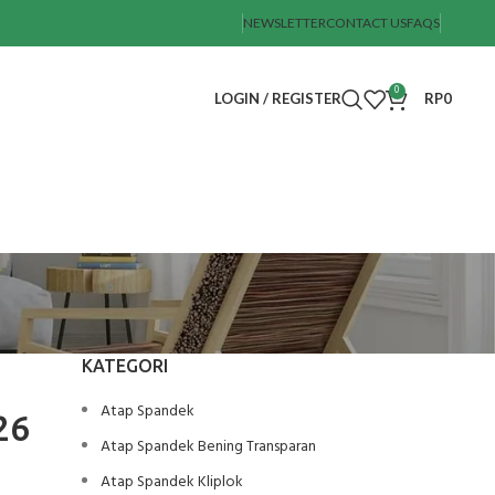
NEWSLETTER
CONTACT US
FAQS
0
LOGIN / REGISTER
RP
0
KATEGORI
Atap Spandek
26
Atap Spandek Bening Transparan
Atap Spandek Kliplok