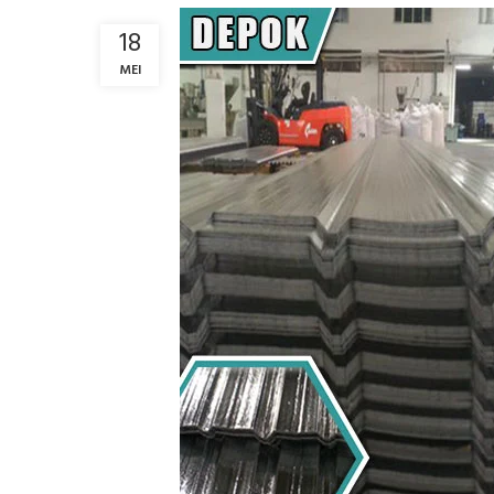
18
MEI