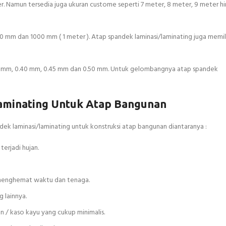
r. Namun tersedia juga ukuran custome seperti 7 meter, 8 meter, 9 meter h
50 mm dan 1000 mm ( 1 meter ). Atap spandek laminasi/laminating juga memil
.35 mm, 0.40 mm, 0.45 mm dan 0.50 mm. Untuk gelombangnya atap spandek
laminating Untuk Atap Bangunan
ek laminasi/laminating untuk konstruksi atap bangunan diantaranya :
erjadi hujan.
 menghemat waktu dan tenaga.
 lainnya.
an / kaso kayu yang cukup minimalis.