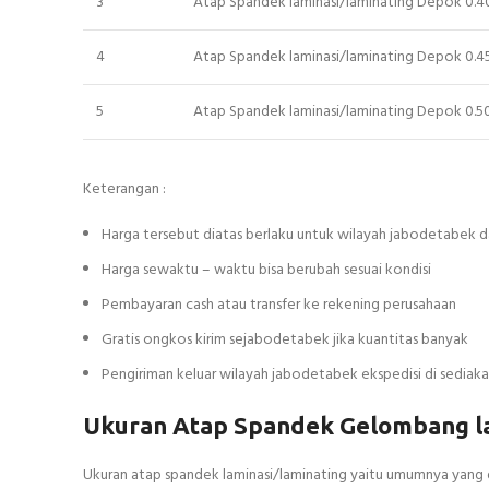
3
Atap Spandek laminasi/laminating Depok 0.
4
Atap Spandek laminasi/laminating Depok 0.
5
Atap Spandek laminasi/laminating Depok 0.
Keterangan :
Harga tersebut diatas berlaku untuk wilayah jabodetabek d
Harga sewaktu – waktu bisa berubah sesuai kondisi
Pembayaran cash atau transfer ke rekening perusahaan
Gratis ongkos kirim sejabodetabek jika kuantitas banyak
Pengiriman keluar wilayah jabodetabek ekspedisi di sedia
Ukuran Atap Spandek Gelombang la
Ukuran atap spandek laminasi/laminating yaitu umumnya yang di