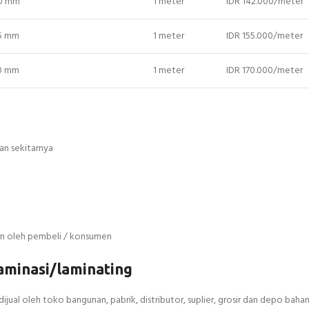
40 mm
1 meter
IDR 142.000/meter
45 mm
1 meter
IDR 155.000/meter
50 mm
1 meter
IDR 170.000/meter
an sekitarnya
kan oleh pembeli / konsumen
minasi/laminating
jual oleh toko bangunan, pabrik, distributor, suplier, grosir dan depo bah