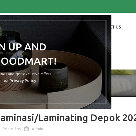
HOME
SHOP
BLOG
PORTFOLIO
ABOUT US
CONTACT US
GN UP AND
WOODMART!
Blog
rends and get exclusive offers
h our
Privacy Policy
ATAP SPANDEK LAMINASI
Laminasi/Laminating Depok 20
Posted by
Admin