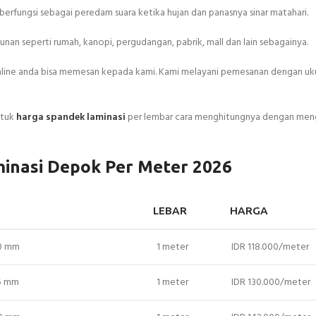
erfungsi sebagai peredam suara ketika hujan dan panasnya sinar matahari.
an seperti rumah, kanopi, pergudangan, pabrik, mall dan lain sebagainya.
online anda bisa memesan kepada kami. Kami melayani pemesanan dengan uk
ntuk
harga spandek laminasi
per lembar cara menghitungnya dengan men
inasi Depok Per Meter 2026
LEBAR
HARGA
30 mm
1 meter
IDR 118.000/meter
35 mm
1 meter
IDR 130.000/meter