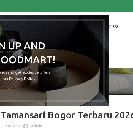
HOME
SHOP
BLOG
PORTFOLIO
ABOUT US
CONTACT US
GN UP AND
WOODMART!
Blog
rends and get exclusive offers
h our
Privacy Policy
ATAP SPANDEK
 Tamansari Bogor Terbaru 202
Posted by
Admin