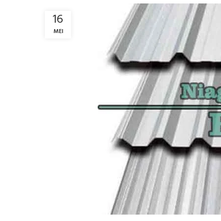
16
MEI