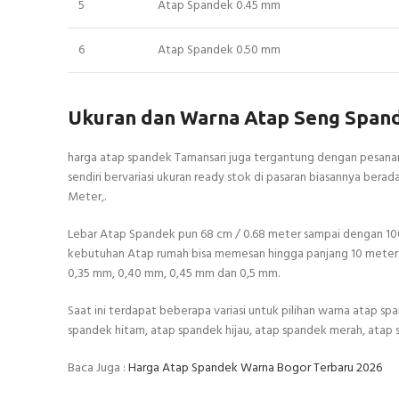
5
Atap Spandek 0.45 mm
6
Atap Spandek 0.50 mm
Ukuran dan Warna Atap Seng Span
harga atap spandek Tamansari juga tergantung dengan pesanan
sendiri bervariasi ukuran ready stok di pasaran biasannya ber
Meter,.
Lebar Atap Spandek pun 68 cm / 0.68 meter sampai dengan 100
kebutuhan Atap rumah bisa memesan hingga panjang 10 meter. 
0,35 mm, 0,40 mm, 0,45 mm dan 0,5 mm.
Saat ini terdapat beberapa variasi untuk pilihan warna atap sp
spandek hitam, atap spandek hijau, atap spandek merah, atap 
Baca Juga :
Harga Atap Spandek Warna Bogor Terbaru 2026