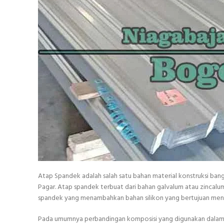
Atap Spandek adalah salah satu bahan material konstruksi ban
Pagar. Atap spandek terbuat dari bahan galvalum atau zincal
spandek yang menambahkan bahan silikon yang bertujuan menin
Pada umumnya perbandingan komposisi yang digunakan dalam p