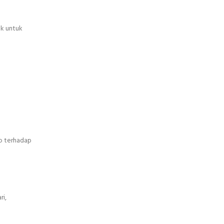
ek untuk
o terhadap
ri,