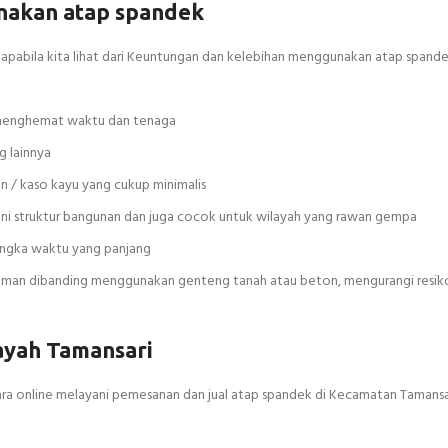
nakan atap spandek
u apabila kita lihat dari Keuntungan dan kelebihan menggunakan atap spand
t menghemat waktu dan tenaga
 lainnya
an / kaso kayu yang cukup minimalis
ni struktur bangunan dan juga cocok untuk wilayah yang rawan gempa
jangka waktu yang panjang
n aman dibanding menggunakan genteng tanah atau beton, mengurangi resik
ayah Tamansari
ra online melayani pemesanan dan jual atap spandek di Kecamatan Tamansa