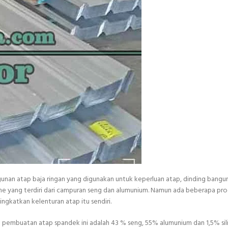
gunan atap baja ringan yang digunakan untuk keperluan atap, dinding bangu
ume yang terdiri dari campuran seng dan alumunium. Namun ada beberapa pr
gkatkan kelenturan atap itu sendiri.
embuatan atap spandek ini adalah 43 % seng, 55% alumunium dan 1,5% sili