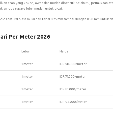
lkan atap yang kokoh, awet dan mudah dibentuk. Selain itu, permukaan at
kian rupa supaya lebih mudah untuk dicat.
olos natural biasa mulai dari tebal 0.25 mm sampai dengan 0.50 mm untuk d
ari Per Meter 2026
Lebar
Harga
1 meter
IDR 58.000/meter
1 meter
IDR 71.000/meter
1 meter
IDR 81.000/meter
1 meter
IDR 94.000/meter