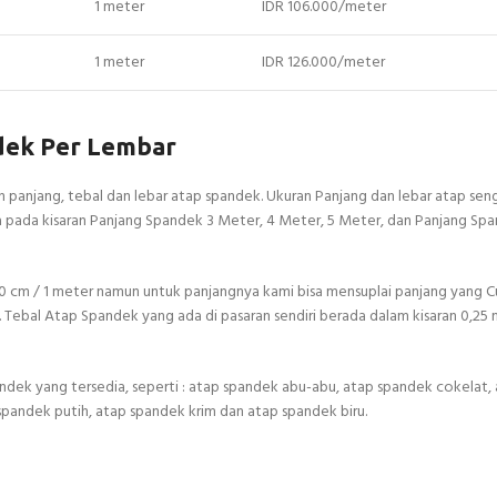
1 meter
IDR 106.000/meter
1 meter
IDR 126.000/meter
dek Per Lembar
 panjang, tebal dan lebar atap spandek. Ukuran Panjang dan lebar atap se
ada pada kisaran Panjang Spandek 3 Meter, 4 Meter, 5 Meter, dan Panjang Sp
 cm / 1 meter namun untuk panjangnya kami bisa mensuplai panjang yang C
Tebal Atap Spandek yang ada di pasaran sendiri berada dalam kisaran 0,25
andek yang tersedia, seperti : atap spandek abu-abu, atap spandek cokelat,
spandek putih, atap spandek krim dan atap spandek biru.