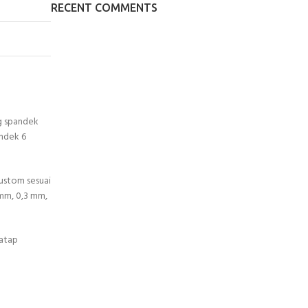
RECENT COMMENTS
ng spandek
andek 6
ustom sesuai
 mm, 0,3 mm,
 atap