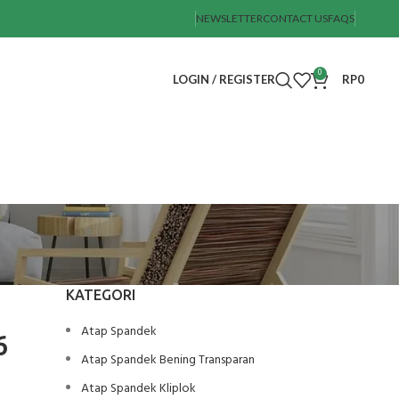
NEWSLETTER
CONTACT US
FAQS
0
LOGIN / REGISTER
RP
0
KATEGORI
Atap Spandek
6
Atap Spandek Bening Transparan
Atap Spandek Kliplok