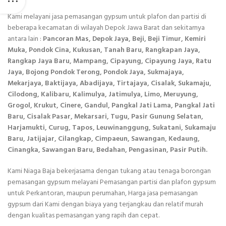
Kami melayani jasa pemasangan gypsum untuk plafon dan partisi di
beberapa kecamatan di wilayah Depok Jawa Barat dan sekitarnya
antara lain :
Pancoran Mas, Depok Jaya, Beji, Beji Timur, Kemiri
Muka, Pondok Cina, Kukusan, Tanah Baru, Rangkapan Jaya,
Rangkap Jaya Baru, Mampang, Cipayung, Cipayung Jaya, Ratu
Jaya, Bojong Pondok Terong, Pondok Jaya, Sukmajaya,
Mekarjaya, Baktijaya, Abadijaya, Tirtajaya, Cisalak, Sukamaju,
Cilodong, Kalibaru, Kalimulya, Jatimulya, Limo, Meruyung,
Grogol, Krukut, Cinere, Gandul, Pangkal Jati Lama, Pangkal Jati
Baru, Cisalak Pasar, Mekarsari, Tugu, Pasir Gunung Selatan,
Harjamukti, Curug, Tapos, Leuwinanggung, Sukatani, Sukamaju
Baru, Jatijajar, Cilangkap, Cimpaeun, Sawangan, Kedaung,
Cinangka, Sawangan Baru, Bedahan, Pengasinan, Pasir Putih.
Kami Niaga Baja bekerjasama dengan tukang atau tenaga borongan
pemasangan gypsum melayani Pemasangan partisi dan plafon gypsum
untuk Perkantoran, maupun perumahan, Harga jasa pemasangan
gypsum dari Kami dengan biaya yang terjangkau dan relatif murah
dengan kualitas pemasangan yang rapih dan cepat.