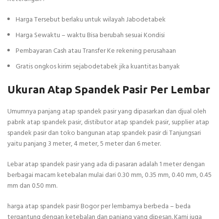
Harga Tersebut berlaku untuk wilayah Jabodetabek
Harga Sewaktu – waktu Bisa berubah sesuai Kondisi
Pembayaran Cash atau Transfer Ke rekening perusahaan
Gratis ongkos kirim sejabodetabek jika kuantitas banyak
Ukuran Atap Spandek Pasir Per Lembar
Umumnya panjang atap spandek pasir yang dipasarkan dan djual oleh
pabrik atap spandek pasir, distibutor atap spandek pasir, supplier atap
spandek pasir dan toko bangunan atap spandek pasir di Tanjungsari
yaitu panjang 3 meter, 4 meter, 5 meter dan 6 meter.
Lebar atap spandek pasir yang ada di pasaran adalah 1 meter dengan
berbagai macam ketebalan mulai dari 0.30 mm, 0.35 mm, 0.40 mm, 0.45
mm dan 0.50 mm.
harga atap spandek pasir Bogor per lembarnya berbeda – beda
tergantung dengan ketebalan dan panjang yang dipesan. Kami juga