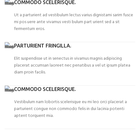
COMMODO SCELERISQUE.
Ut a parturient ad vestibulum lectus varius dignistami sarim fusce
mi pos uere ante vivamus vesti bulum part urient sed a sit
fermentum eros.
PARTURIENT FRINGILLA.
Elit suspendisse ut in senectus in vivamus magnis adipiscing
placerat accumsan laoreet nec penatibus a vel ut ipsum platea
diam proin facilis.
COMMODO SCELERISQUE.
Vestibulum nam lobortis scelerisque eu mi leo orci placerat a
parturient congue non commodo felis in dui lacinia potenti
aptent torquent mia.