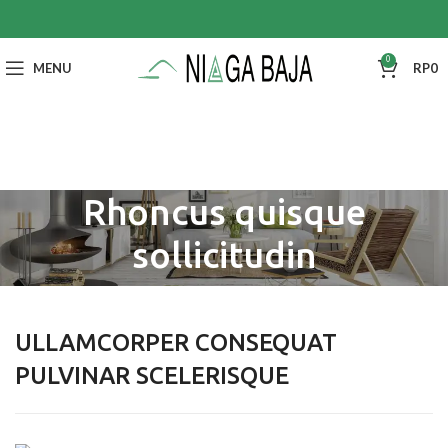
0
MENU
RP
0
Rhoncus quisque
sollicitudin
ULLAMCORPER CONSEQUAT
PULVINAR SCELERISQUE