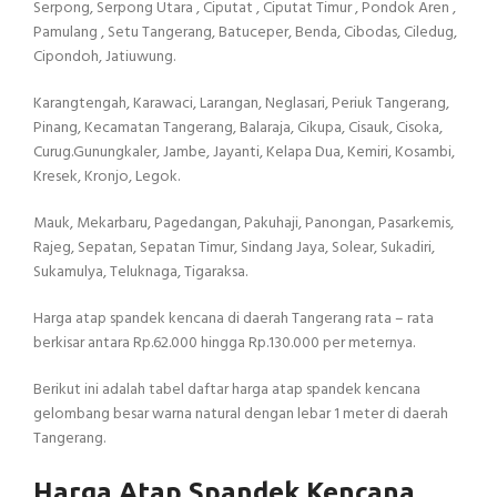
Serpong, Serpong Utara , Ciputat , Ciputat Timur , Pondok Aren ,
Pamulang , Setu Tangerang, Batuceper, Benda, Cibodas, Ciledug,
Cipondoh, Jatiuwung.
Karangtengah, Karawaci, Larangan, Neglasari, Periuk Tangerang,
Pinang, Kecamatan Tangerang, Balaraja, Cikupa, Cisauk, Cisoka,
Curug.Gunungkaler, Jambe, Jayanti, Kelapa Dua, Kemiri, Kosambi,
Kresek, Kronjo, Legok.
Mauk, Mekarbaru, Pagedangan, Pakuhaji, Panongan, Pasarkemis,
Rajeg, Sepatan, Sepatan Timur, Sindang Jaya, Solear, Sukadiri,
Sukamulya, Teluknaga, Tigaraksa.
Harga atap spandek kencana di daerah Tangerang rata – rata
berkisar antara Rp.62.000 hingga Rp.130.000 per meternya.
Berikut ini adalah tabel daftar harga atap spandek kencana
gelombang besar warna natural dengan lebar 1 meter di daerah
Tangerang.
Harga Atap Spandek Kencana