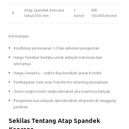
Atap Spandek Kencana
1
IDR
6
tebal 0.50 mm
meter
130.000/meter
Keterangan :
Konfirmasi pemesanan 1-2 hari sebelum pengiriman
Harga Tersebut berlaku untuk wilayah Indonesia dan
sekitarnya
Harga Sewaktu – waktu Bisa berubah sesuai Kondisi
Pembayaran Cash atau Transfer Ke rekening perusahaan
Gratis ongkos kirim sejabodetabek jika kuantitas banyak
Pengiriman luar wilayah Jabodetabek ekspedisi di tanggung
pembeli.
Sekilas Tentang Atap Spandek