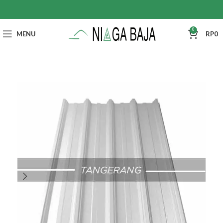
0
MENU
RP
0