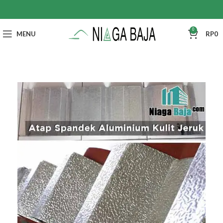
0
MENU
RP
0