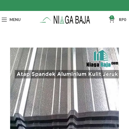
0
MENU
RP
0