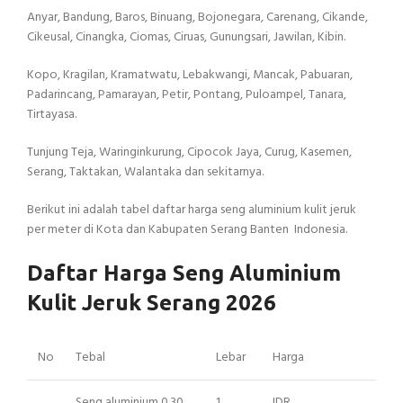
Anyar, Bandung, Baros, Binuang, Bojonegara, Carenang, Cikande,
Cikeusal, Cinangka, Ciomas, Ciruas, Gunungsari, Jawilan, Kibin.
Kopo, Kragilan, Kramatwatu, Lebakwangi, Mancak, Pabuaran,
Padarincang, Pamarayan, Petir, Pontang, Puloampel, Tanara,
Tirtayasa.
Tunjung Teja, Waringinkurung, Cipocok Jaya, Curug, Kasemen,
Serang, Taktakan, Walantaka dan sekitarnya.
Berikut ini adalah tabel daftar harga seng aluminium kulit jeruk
per meter di Kota dan Kabupaten Serang Banten Indonesia.
Daftar Harga Seng Aluminium
Kulit Jeruk Serang 2026
No
Tebal
Lebar
Harga
Seng aluminium 0.30
1
IDR