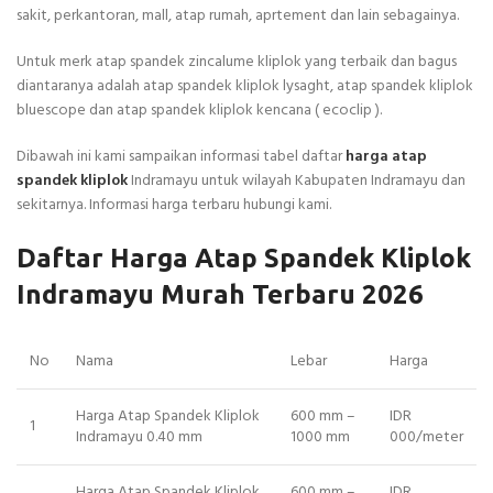
sakit, perkantoran, mall, atap rumah, aprtement dan lain sebagainya.
Untuk merk atap spandek zincalume kliplok yang terbaik dan bagus
diantaranya adalah atap spandek kliplok lysaght, atap spandek kliplok
bluescope dan atap spandek kliplok kencana ( ecoclip ).
Dibawah ini kami sampaikan informasi tabel daftar
harga atap
spandek kliplok
Indramayu untuk wilayah Kabupaten Indramayu dan
sekitarnya. Informasi harga terbaru hubungi kami.
Daftar Harga Atap Spandek Kliplok
Indramayu Murah Terbaru 2026
No
Nama
Lebar
Harga
Harga Atap Spandek Kliplok
600 mm –
IDR
1
Indramayu 0.40 mm
1000 mm
000/meter
Harga Atap Spandek Kliplok
600 mm –
IDR