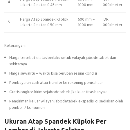
4
Jakarta Selatan 0.45 mm
1000 mm
000/meter
Harga Atap Spandek Kliplok
600 mm –
IDR
5
Jakarta Selatan 0.50 mm
1000 mm
000/meter
Keterangan :
Harga tersebut diatas berlaku untuk wilayah jabodetabek dan
sekitarnya
Harga sewaktu – waktu bisa berubah sesuai kondisi
Pembayaran cash atau transfer ke rekening perusahaan
Gratis ongkos kirim sejabodetabek jika kuantitas banyak
Pengiriman keluar wilayah jabodetabek ekspedisi di sediakan oleh
pembeli / konsumen
Ukuran Atap Spandek Kliplok Per
Lembar di Jakarta Selatan