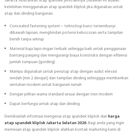
Jakarta Selatankan atap spandek jenis lainnya. Dibawah ini adalah
kelebihan menggunakan atap spandek kliplok jika digunakan untuk
atap dan dinding bangunan.
Concealed fastening system – teknologi kunci tersembunyi
dibawah lapisan, menghindari potensi kebocoran serta tampilan
bersih tanpa sekrup
Material baja lapis ringan terbaik sehingga baik untuk penggunaan
bantang panjang dan mengurangi biaya konstruksi dengan efisiensi
jumlah tumpuan (gording)
Mampu digunakan untuk penutup atap dengan sudut elevasi
rendah (min 2 derajat) dan tampilan dinding sehinggga memberikan
sentuhan modern untuk bangunan rumah
Dengan pilihan warna standard sesuai dengan tren modern
Dapat berfungsi untuk atap dan dinding
Demikianlah informasi mengenai atap spandek kliplok dan
harga
atap spandek kliplok Jakarta Selatan 2026
. Bagi anda yang ingin
memesan atap spandek kliplok silahkan kontak marketing kami di