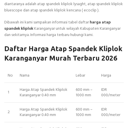
diantaranya adalah atap spandek kliplok lysaght, atap spandek kliplok
bluescope dan atap spandek kliplok kencana ( ecoclip ).
Dibawah ini kami sampaikan informasi tabel daftar
harga atap
spandek kliplok
Karanganyar untuk wilayah Kabupaten Karanganyar
dan sekitarnya. Informasi harga terbaru hubungi kami.
Daftar Harga Atap Spandek Kliplok
Karanganyar Murah Terbaru 2026
No
Nama
Lebar
Harga
Harga Atap Spandek Kliplok
600 mm –
IDR
1
Karanganyar 0.40 mm
1000 mm
000/meter
Harga Atap Spandek Kliplok
600 mm –
IDR
2
Karanganyar 0.40 mm
1000 mm
000/meter