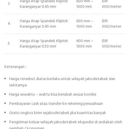
Harga Atap Spandek Kliplok
600 mm –
IDR
3
Karanganyar 0.45 mm
1000 mm
000/meter
Harga Atap Spandek Kliplok
600 mm –
IDR
4
Karanganyar 0.45 mm
1000 mm
000/meter
Harga Atap Spandek Kliplok
600 mm –
IDR
5
Karanganyar 0.50 mm
1000 mm
000/meter
Keterangan :
Harga tersebut diatas berlaku untuk wilayah jabodetabek dan
sekitarnya
Harga sewaktu – waktu bisa berubah sesuai kondisi
Pembayaran cash atau transfer ke rekening perusahaan
Gratis ongkos kirim sejabodetabek jika kuantitas banyak
Pengiriman keluar wilayah jabodetabek ekspedisi di sediakan oleh
pembeli / konsumen