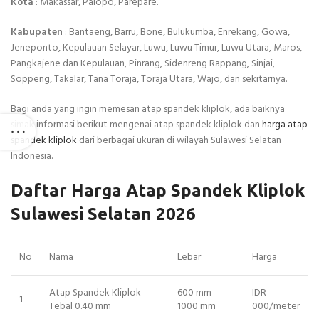
Kota
: Makassar, Palopo, Parepare.
Kabupaten
: Bantaeng, Barru, Bone, Bulukumba, Enrekang, Gowa,
Jeneponto, Kepulauan Selayar, Luwu, Luwu Timur, Luwu Utara, Maros,
Pangkajene dan Kepulauan, Pinrang, Sidenreng Rappang, Sinjai,
Soppeng, Takalar, Tana Toraja, Toraja Utara, Wajo, dan sekitarnya.
Bagi anda yang ingin memesan atap spandek kliplok, ada baiknya
simak informasi berikut mengenai atap spandek kliplok dan
harga atap
spandek kliplok
dari berbagai ukuran di wilayah Sulawesi Selatan
Indonesia.
Daftar Harga Atap Spandek Kliplok
Sulawesi Selatan 2026
No
Nama
Lebar
Harga
Atap Spandek Kliplok
600 mm –
IDR
1
Tebal 0.40 mm
1000 mm
000/meter