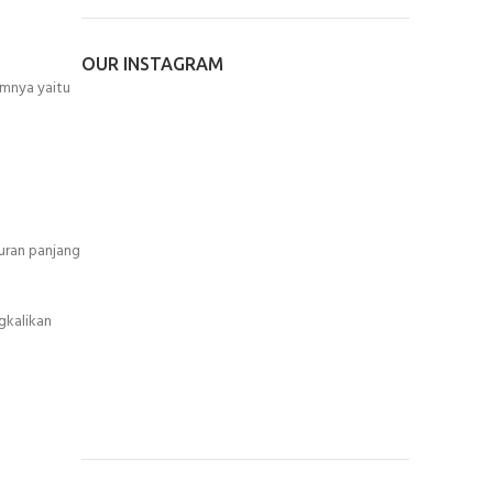
OUR INSTAGRAM
amnya yaitu
uran panjang
gkalikan