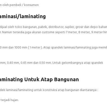
kan oleh pembeli / konsumen
minasi/laminating
jual oleh toko bangunan, pabrik, distributor, suplier, grosir dan depo bah
r. Namun tersedia juga ukuran custome seperti 7 meter, 8 meter, 9 meter hi
50 mm dan 1000 mm ( 1 meter ). Atap spandek laminasi/laminating juga memil
.35 mm, 0.40 mm, 0.45 mm dan 0.50 mm. Untuk gelombangnya atap spandek
laminating Untuk Atap Bangunan
ek laminasi/laminating untuk konstruksi atap bangunan diantaranya :
erjadi hujan.