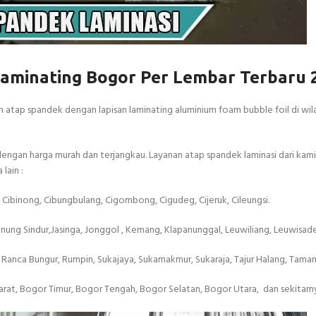
aminating Bogor Per Lembar Terbaru 
atap spandek dengan lapisan laminating aluminium foam bubble foil di wi
ngan harga murah dan terjangkau. Layanan atap spandek laminasi dari kami
lain :
Cibinong, Cibungbulang, Cigombong, Cigudeg, Cijeruk, Cileungsi.
unung Sindur,Jasinga, Jonggol , Kemang, Klapanunggal, Leuwiliang, Leuwisad
nca Bungur, Rumpin, Sukajaya, Sukamakmur, Sukaraja, Tajur Halang, Tamans
Barat, Bogor Timur, Bogor Tengah, Bogor Selatan, Bogor Utara, dan sekitarn