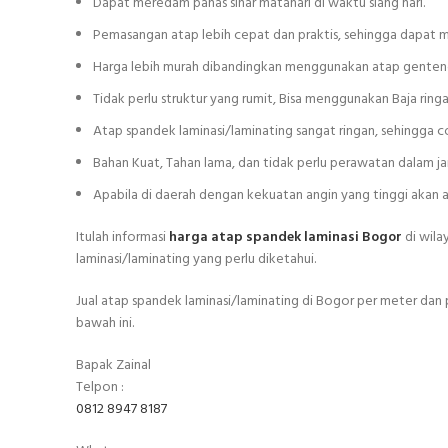
Dapat meredam panas sinar matahari di waktu siang hari.
Pemasangan atap lebih cepat dan praktis, sehingga dapat
Harga lebih murah dibandingkan menggunakan atap genteng
Tidak perlu struktur yang rumit, Bisa menggunakan Baja ring
Atap spandek laminasi/laminating sangat ringan, sehingga
Bahan Kuat, Tahan lama, dan tidak perlu perawatan dalam j
Apabila di daerah dengan kekuatan angin yang tinggi akan
Itulah informasi
harga atap spandek laminasi Bogor
di wila
laminasi/laminating yang perlu diketahui.
Jual atap spandek laminasi/laminating di Bogor per meter dan 
bawah ini.
Bapak Zainal
Telpon :
0812 8947 8187