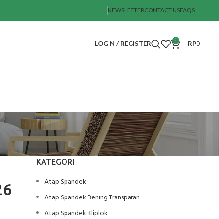
NEWSLETTER
CONTACT US
FAQS
0
LOGIN / REGISTER
RP
0
KATEGORI
Atap Spandek
26
Atap Spandek Bening Transparan
Atap Spandek Kliplok