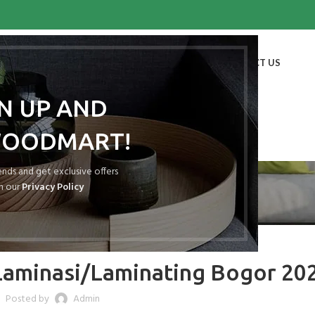
HOME
SHOP
BLOG
PORTFOLIO
ABOUT US
CONTACT US
GN UP AND
WOODMART!
Blog
rends and get exclusive offers
h our
Privacy Policy
ATAP SPANDEK LAMINASI
Laminasi/Laminating Bogor 20
Posted by
Admin