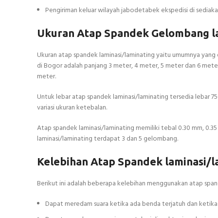
Pengiriman keluar wilayah jabodetabek ekspedisi di sedia
Ukuran Atap Spandek Gelombang la
Ukuran atap spandek laminasi/laminating yaitu umumnya yang di
di Bogor adalah panjang 3 meter, 4 meter, 5 meter dan 6 mete
meter.
Untuk lebar atap spandek laminasi/laminating tersedia lebar 7
variasi ukuran ketebalan.
Atap spandek laminasi/laminating memiliki tebal 0.30 mm, 0
laminasi/laminating terdapat 3 dan 5 gelombang.
Kelebihan Atap Spandek laminasi/
Berikut ini adalah beberapa kelebihan menggunakan atap spand
Dapat meredam suara ketika ada benda terjatuh dan ketika t