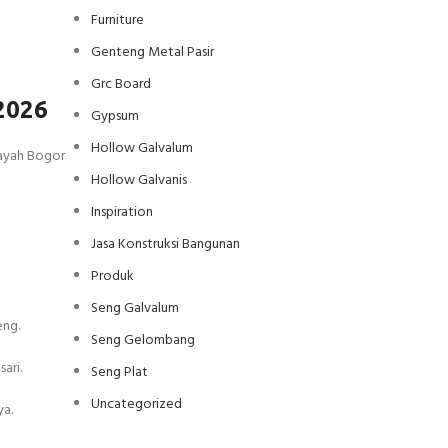
Furniture
Genteng Metal Pasir
Grc Board
2026
Gypsum
Hollow Galvalum
layah Bogor
Hollow Galvanis
Inspiration
Jasa Konstruksi Bangunan
Produk
Seng Galvalum
eng.
Seng Gelombang
ari.
Seng Plat
Uncategorized
ya.