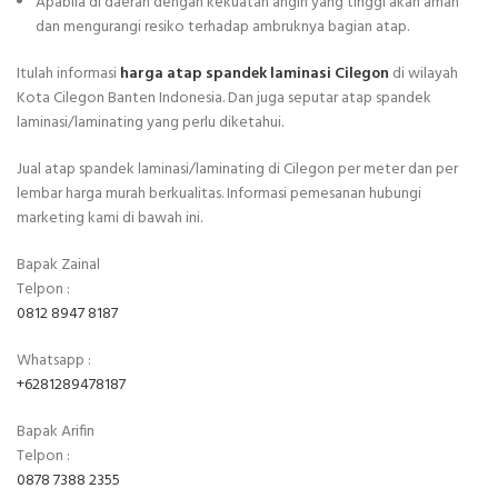
Apabila di daerah dengan kekuatan angin yang tinggi akan aman
dan mengurangi resiko terhadap ambruknya bagian atap.
Itulah informasi
harga atap spandek laminasi Cilegon
di wilayah
Kota Cilegon Banten Indonesia. Dan juga seputar atap spandek
laminasi/laminating yang perlu diketahui.
Jual atap spandek laminasi/laminating di Cilegon per meter dan per
lembar harga murah berkualitas. Informasi pemesanan hubungi
marketing kami di bawah ini.
Bapak Zainal
Telpon :
0812 8947 8187
Whatsapp :
+6281289478187
Bapak Arifin
Telpon :
0878 7388 2355