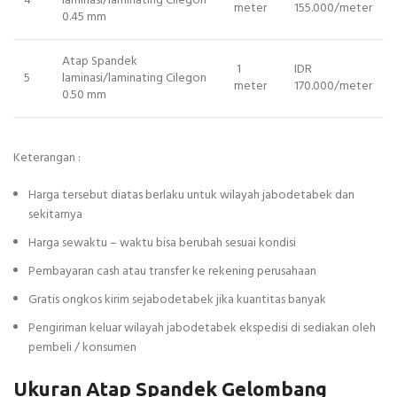
4
laminasi/laminating Cilegon
meter
155.000/meter
0.45 mm
Atap Spandek
1
IDR
5
laminasi/laminating Cilegon
meter
170.000/meter
0.50 mm
Keterangan :
Harga tersebut diatas berlaku untuk wilayah jabodetabek dan
sekitarnya
Harga sewaktu – waktu bisa berubah sesuai kondisi
Pembayaran cash atau transfer ke rekening perusahaan
Gratis ongkos kirim sejabodetabek jika kuantitas banyak
Pengiriman keluar wilayah jabodetabek ekspedisi di sediakan oleh
pembeli / konsumen
Ukuran Atap Spandek Gelombang