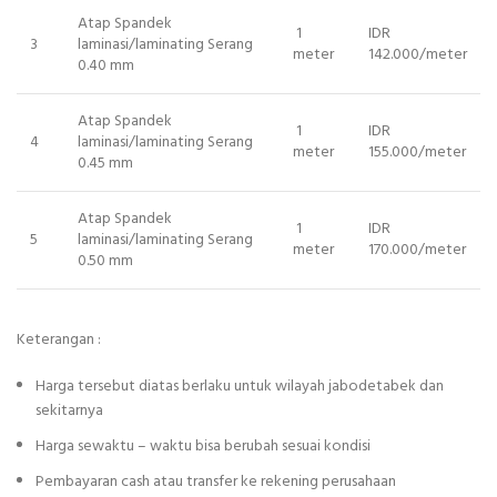
Atap Spandek
1
IDR
3
laminasi/laminating Serang
meter
142.000/meter
0.40 mm
Atap Spandek
1
IDR
4
laminasi/laminating Serang
meter
155.000/meter
0.45 mm
Atap Spandek
1
IDR
5
laminasi/laminating Serang
meter
170.000/meter
0.50 mm
Keterangan :
Harga tersebut diatas berlaku untuk wilayah jabodetabek dan
sekitarnya
Harga sewaktu – waktu bisa berubah sesuai kondisi
Pembayaran cash atau transfer ke rekening perusahaan