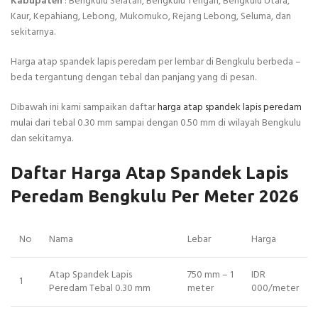
Kabupaten
: Bengkulu Selatan, Bengkulu Tengah, Bengkulu Utara,
Kaur, Kepahiang, Lebong, Mukomuko, Rejang Lebong, Seluma, dan
sekitarnya.
Harga atap spandek lapis peredam per lembar di Bengkulu berbeda –
beda tergantung dengan tebal dan panjang yang di pesan.
Dibawah ini kami sampaikan daftar
harga atap spandek lapis peredam
mulai dari tebal 0.30 mm sampai dengan 0.50 mm di wilayah Bengkulu
dan sekitarnya.
Daftar Harga Atap Spandek Lapis
Peredam Bengkulu Per Meter 2026
No
Nama
Lebar
Harga
Atap Spandek Lapis
750 mm – 1
IDR
1
Peredam Tebal 0.30 mm
meter
000/meter