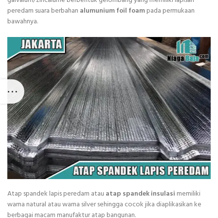
galvalum/zincalume berbentuk gelombang yang memiliki lapisan
peredam suara berbahan
alumunium foil foam
pada permukaan
bawahnya.
Atap spandek lapis peredam atau
atap spandek insulasi
memiliki
warna natural atau warna silver sehingga cocok jika diaplikasikan ke
berbagai macam manufaktur atap bangunan.