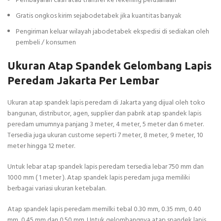
Pembayaran cash atau transfer ke rekening perusahaan
Gratis ongkos kirim sejabodetabek jika kuantitas banyak
Pengiriman keluar wilayah jabodetabek ekspedisi di sediakan oleh
pembeli / konsumen
Ukuran Atap Spandek Gelombang Lapis
Peredam Jakarta Per Lembar
Ukuran atap spandek lapis peredam di Jakarta yang dijual oleh toko
bangunan, distributor, agen, supplier dan pabrik atap spandek lapis
peredam umumnya panjang 3 meter, 4 meter, 5 meter dan 6 meter.
Tersedia juga ukuran custome seperti 7 meter, 8 meter, 9 meter, 10
meter hingga 12 meter.
Untuk lebar atap spandek lapis peredam tersedia lebar 750 mm dan
1000 mm ( 1 meter ). Atap spandek lapis peredam juga memiliki
berbagai variasi ukuran ketebalan.
Atap spandek lapis peredam memilki tebal 0.30 mm, 0.35 mm, 0.40
mm, 0.45 mm dan 0.50 mm. Untuk gelombangnya atap spandek lapis