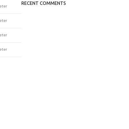
RECENT COMMENTS
eter
eter
eter
eter