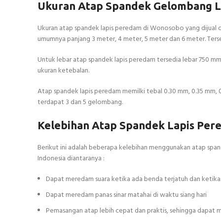
Ukuran Atap Spandek Gelombang L
Ukuran atap spandek lapis peredam di Wonosobo yang dijual ol
umumnya panjang 3 meter, 4 meter, 5 meter dan 6 meter. Terse
Untuk lebar atap spandek lapis peredam tersedia lebar 750 mm 
ukuran ketebalan.
Atap spandek lapis peredam memilki tebal 0.30 mm, 0.35 mm,
terdapat 3 dan 5 gelombang.
Kelebihan Atap Spandek Lapis Pe
Berikut ini adalah beberapa kelebihan menggunakan atap spa
Indonesia diantaranya :
Dapat meredam suara ketika ada benda terjatuh dan ketika 
Dapat meredam panas sinar matahai di waktu siang hari
Pemasangan atap lebih cepat dan praktis, sehingga dapat