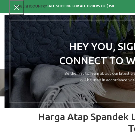
FREE SHIPPING FOR ALL ORDERS OF $150
ENGLISH
COUNTRY
HEY YOU, SI
CONNECT TO 
Be the first to learn about our latest t
Will be used in accordance wit
A
Harga Atap Spandek 
T