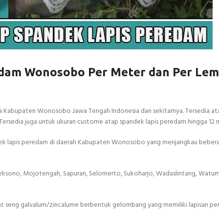
edam Wonosobo Per Meter dan Per Le
 Kabupaten Wonosobo Jawa Tengah Indonesia dan sekitarnya. Tersedia at
 Tersedia juga untuk ukuran custome atap spandek lapis peredam hingga 12 
ndek lapis peredam di daerah Kabupaten Wonosobo yang menjangkau beber
ek, Leksono, Mojotengah, Sapuran, Selomerto, Sukoharjo, Wadaslintang, Watu
at seng galvalum/zincalume berbentuk gelombang yang memiliki lapisan pe