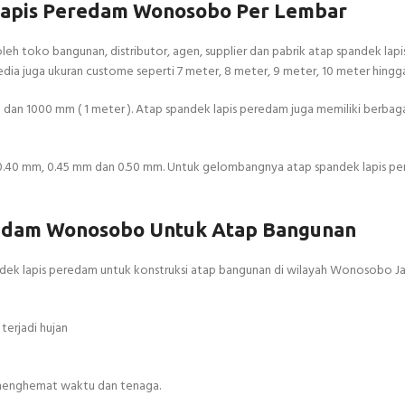
apis Peredam Wonosobo Per Lembar
eh toko bangunan, distributor, agen, supplier dan pabrik atap spandek lap
dia juga ukuran custome seperti 7 meter, 8 meter, 9 meter, 10 meter hingga
dan 1000 mm ( 1 meter ). Atap spandek lapis peredam juga memiliki berbagai
 0.40 mm, 0.45 mm dan 0.50 mm. Untuk gelombangnya atap spandek lapis p
redam Wonosobo Untuk Atap Bangunan
ndek lapis peredam untuk konstruksi atap bangunan di wilayah Wonosobo 
terjadi hujan
 menghemat waktu dan tenaga.