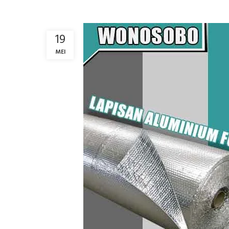
19
MEI