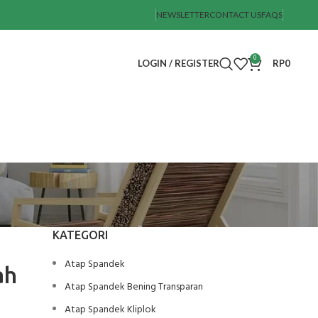
NEWSLETTER
CONTACT US
FAQS
0
LOGIN / REGISTER
RP
0
KATEGORI
Atap Spandek
ah
Atap Spandek Bening Transparan
Atap Spandek Kliplok