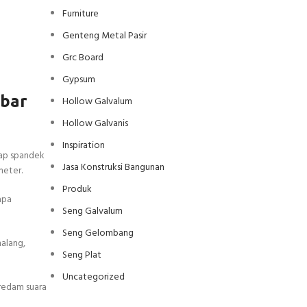
Furniture
Genteng Metal Pasir
Grc Board
Gypsum
mbar
Hollow Galvalum
Hollow Galvanis
Inspiration
ap spandek
Jasa Konstruksi Bangunan
meter.
Produk
apa
Seng Galvalum
Seng Gelombang
malang,
Seng Plat
Uncategorized
redam suara