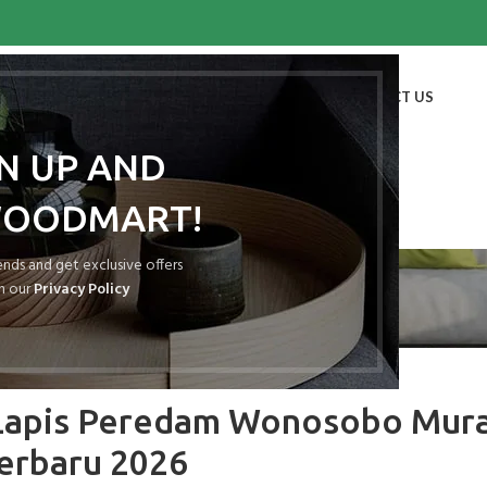
HOME
SHOP
BLOG
PORTFOLIO
ABOUT US
CONTACT US
GN UP AND
WOODMART!
Blog
rends and get exclusive offers
h our
Privacy Policy
TAP SPANDEK LAPIS PEREDAM
Lapis Peredam Wonosobo Mur
erbaru 2026