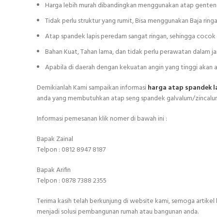
Harga lebih murah dibandingkan menggunakan atap genteng
Tidak perlu struktur yang rumit, Bisa menggunakan Baja ring
Atap spandek lapis peredam sangat ringan, sehingga cocok
Bahan Kuat, Tahan lama, dan tidak perlu perawatan dalam j
Apabila di daerah dengan kekuatan angin yang tinggi akan
Demikianlah Kami sampaikan informasi
harga atap spandek 
anda yang membutuhkan atap seng spandek galvalum/zincalu
Informasi pemesanan klik nomer di bawah ini :
Bapak Zainal
Telpon : 0812 8947 8187
Bapak Arifin
Telpon : 0878 7388 2355
Terima kasih telah berkunjung di website kami, semoga arti
menjadi solusi pembangunan rumah atau bangunan anda.