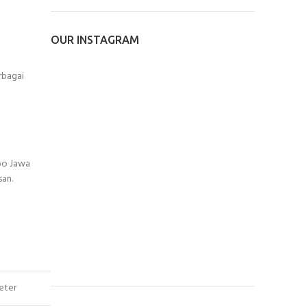
OUR INSTAGRAM
rbagai
bo Jawa
san.
eter