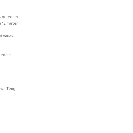
is peredam
 12 meter.
 variasi
eredam
Jawa Tengah