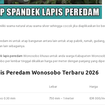
liki warna natural atau warna silver sehingga cocok jika diaplikasikan ke be
dam ini untuk atap bangunan antara lain untuk atap pabrik, rumah, gudang,
n lain sebagainya.
ek lapis peredam
Wonosobo khusus untuk anda warga Kabupaten Wonoso
o per lembar tinggal dikalikan harga per meter dengan panjang yang dipe
pis Peredam Wonosobo Terbaru 2026
Lebar
Harga
bo 0.30 mm
750 mm – 1 meter
IDR 000/m