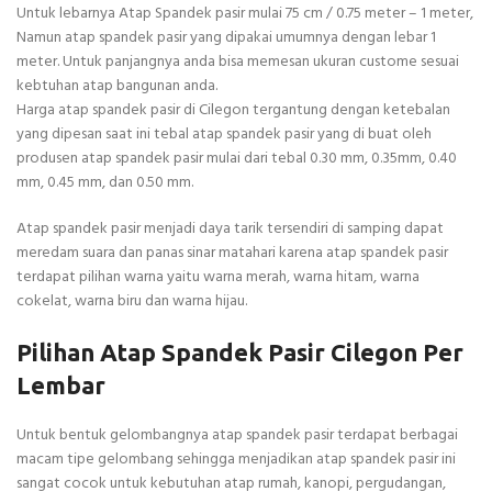
Untuk lebarnya Atap Spandek pasir mulai 75 cm / 0.75 meter – 1 meter,
Namun atap spandek pasir yang dipakai umumnya dengan lebar 1
meter. Untuk panjangnya anda bisa memesan ukuran custome sesuai
kebtuhan atap bangunan anda.
Harga atap spandek pasir di Cilegon tergantung dengan ketebalan
yang dipesan saat ini tebal atap spandek pasir yang di buat oleh
produsen atap spandek pasir mulai dari tebal 0.30 mm, 0.35mm, 0.40
mm, 0.45 mm, dan 0.50 mm.
Atap spandek pasir menjadi daya tarik tersendiri di samping dapat
meredam suara dan panas sinar matahari karena atap spandek pasir
terdapat pilihan warna yaitu warna merah, warna hitam, warna
cokelat, warna biru dan warna hijau.
Pilihan Atap Spandek Pasir Cilegon Per
Lembar
Untuk bentuk gelombangnya atap spandek pasir terdapat berbagai
macam tipe gelombang sehingga menjadikan atap spandek pasir ini
sangat cocok untuk kebutuhan atap rumah, kanopi, pergudangan,