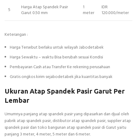
Harga Atap Spandek Pasir
1
IDR
5
Garut 0.50 mm
meter
120.000/meter
Keterangan :
Harga Tersebut berlaku untuk wilayah Jabodetabek
Harga Sewaktu – waktu Bisa berubah sesuai Kondisi
Pembayaran Cash atau Transfer Ke rekening perusahaan
Gratis ongkos kirim sejabodetabek jika kuantitas banyak
Ukuran Atap Spandek Pasir Garut Per
Lembar
Umumnya panjang atap spandek pasir yang dipasarkan dan djual oleh
pabrik atap spandek pasir, distibutor atap spandek pasir, supplier atap
spandek pasir dan toko bangunan atap spandek pasir di Garut yaitu
panjang 3 meter, 4 meter, 5 meter dan 6 meter.