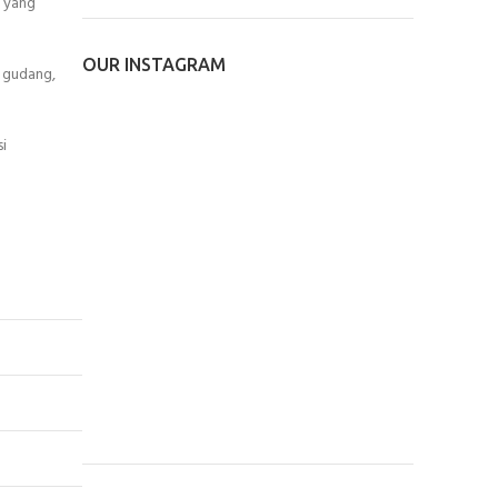
a yang
OUR INSTAGRAM
p gudang,
i