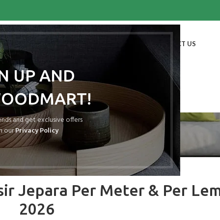
HOME
SHOP
BLOG
PORTFOLIO
ABOUT US
CONTACT US
GN UP AND
WOODMART!
Blog
rends and get exclusive offers
h our
Privacy Policy
ATAP SPANDEK PASIR
ir Jepara Per Meter & Per Le
2026