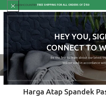
FREE SHIPPING FOR ALL ORDERS OF $150
ENGLISH
COUNTRY
HEY YOU, SI
CONNECT TO 
Be the first to learn about our latest t
Will be used in accordance wit
Harga Atap Spandek Pas