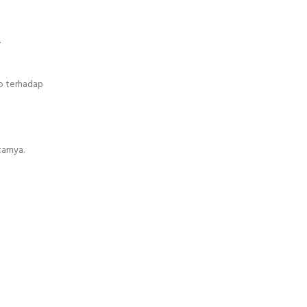
.
o terhadap
arnya.