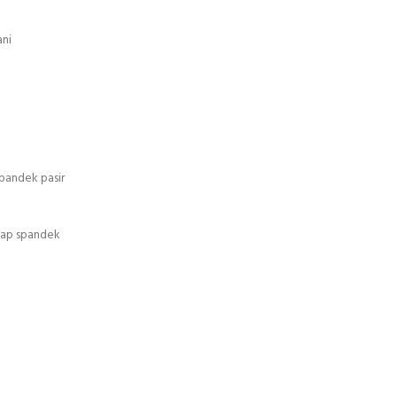
ani
pandek pasir
atap spandek