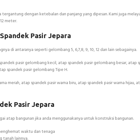
a tergantung dengan ketebalan dan panjang yang dipesan. Kami juga melay
12 meter.
 Spandek Pasir Jepara
nya di antaranya seperti gelombang 5, 6,7,8, 9, 10, 12 dan lain sebagainya.
spandek pasir gelombang kecil, atap spandek pasir gelombang besar, atap s
tap spandek pasir gelombang Tipe H.
rna merah, atap spandek pasir warna biru, atap spandek pasir warna hijau, 
ek Pasir Jepara
bagai atap bangunan jika anda menggunakanya untuk konstruksi bangunan.
t menghemat waktu dan tenaga
 tanah lainnya.