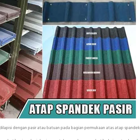
ilapisi dengan pasir atau batuan pada bagian permukaan atas atap spandek