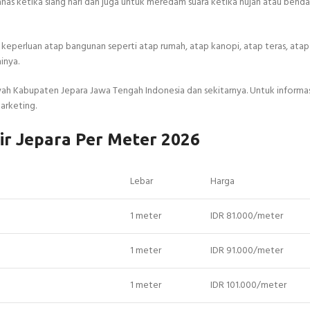
panas ketika siang hari dan juga untuk meredam suara ketika hujan atau bend
 keperluan atap bangunan seperti atap rumah, atap kanopi, atap teras, ata
inya.
yah Kabupaten Jepara Jawa Tengah Indonesia dan sekitarnya. Untuk informas
arketing.
ir Jepara Per Meter 2026
Lebar
Harga
1 meter
IDR 81.000/meter
1 meter
IDR 91.000/meter
1 meter
IDR 101.000/meter