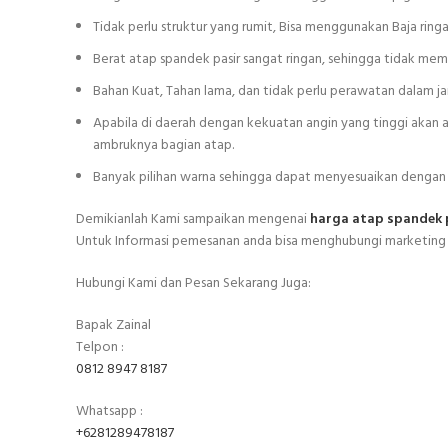
Tidak perlu struktur yang rumit, Bisa menggunakan Baja ring
Berat atap spandek pasir sangat ringan, sehingga tidak m
Bahan Kuat, Tahan lama, dan tidak perlu perawatan dalam j
Apabila di daerah dengan kekuatan angin yang tinggi aka
ambruknya bagian atap.
Banyak pilihan warna sehingga dapat menyesuaikan dengan
Demikianlah Kami sampaikan mengenai
harga atap spandek 
Untuk Informasi pemesanan anda bisa menghubungi marketing 
Hubungi Kami dan Pesan Sekarang Juga:
Bapak Zainal
Telpon :
0812 8947 8187
Whatsapp :
+6281289478187