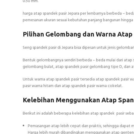
0.50 mm.
harga atap spandek pasir Jepara per lembarnya berbeda – bed
pemesanan ukuran sesuai kebutuhan panjang bangunan hingga 
Pilihan Gelombang dan Warna Atap
Seng spandek pasir di Jepara bisa dipesan untuk jenis gelombang
Bentuk gelombangnya sendiri berbeda – beda mulai dari atap 
gelombang bulat, atap spandek pasir gelombang tipe D, dan a
Untuk warna atap spandek pasir tersedia atap spandek pasir wa
pasir warna hitam dan atap spandek pasir warna cokelat.
Kelebihan Menggunakan Atap Spand
Berikut ini adalah beberapa kelebihan atap spandek pasir se
Pemasangan atap lebih cepat dan praktis, sehingga dapa
Harga lebih murah dibandingkan menggunakan atap genteng