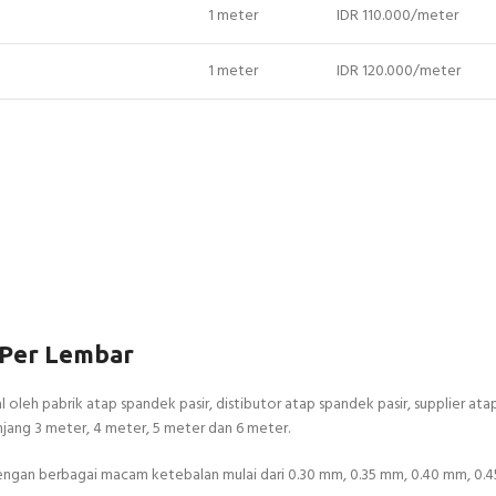
1 meter
IDR 110.000/meter
1 meter
IDR 120.000/meter
 Per Lembar
oleh pabrik atap spandek pasir, distibutor atap spandek pasir, supplier at
njang 3 meter, 4 meter, 5 meter dan 6 meter.
 dengan berbagai macam ketebalan mulai dari 0.30 mm, 0.35 mm, 0.40 mm, 0.