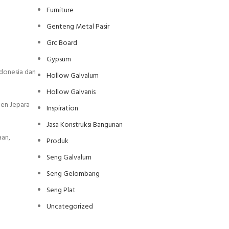
Furniture
Genteng Metal Pasir
Grc Board
Gypsum
ndonesia dan
Hollow Galvalum
Hollow Galvanis
ten Jepara
Inspiration
Jasa Konstruksi Bangunan
aan,
Produk
Seng Galvalum
Seng Gelombang
Seng Plat
Uncategorized