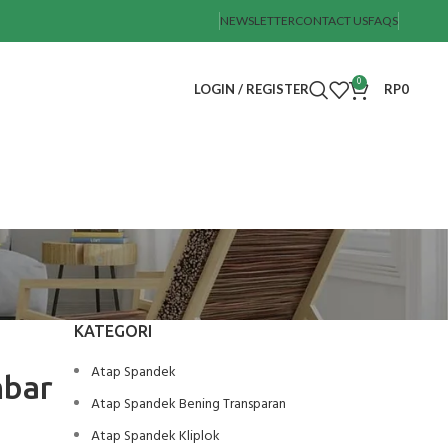
NEWSLETTER
CONTACT US
FAQS
0
LOGIN / REGISTER
RP
0
KATEGORI
Atap Spandek
mbar
Atap Spandek Bening Transparan
Atap Spandek Kliplok