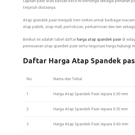
Lapisan pasir atau batuan kecil ini berfungsi sebagai penahan 
terjatuh diatasnya.
Atap spandek pasir menjadi tren terkini untuk berbagai macam
atap pabrik, atap mall, pertokoan, perkantoran dan lain sebaga
Berikut ini adalah tabel daftar
harga atap spandek pasir
di wila
pemesanan atap spandek pasir serta negoisasi harga hubungi m
Daftar Harga Atap Spandek pas
No
Nama dan Tebal
1
Harga Atap Spandek Pasir Jepara 0.30 mm
2
Harga Atap Spandek Pasir Jepara 0.35 mm
3
Harga Atap Spandek Pasir Jepara 0.40 mm