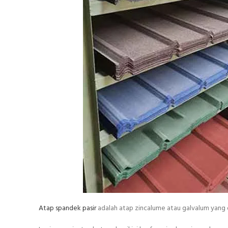
Atap spandek pasir
adalah atap zincalume atau galvalum yang d