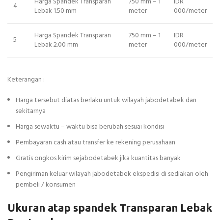
Harga Spandek Transparan
750 mm – 1
IDR
4
Lebak 1.50 mm
meter
000/meter
Harga Spandek Transparan
750 mm – 1
IDR
5
Lebak 2.00 mm
meter
000/meter
Keterangan :
Harga tersebut diatas berlaku untuk wilayah jabodetabek dan
sekitarnya
Harga sewaktu – waktu bisa berubah sesuai kondisi
Pembayaran cash atau transfer ke rekening perusahaan
Gratis ongkos kirim sejabodetabek jika kuantitas banyak
Pengiriman keluar wilayah jabodetabek ekspedisi di sediakan oleh
pembeli / konsumen
Ukuran atap spandek Transparan Lebak