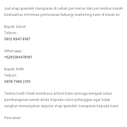
Jual atap spandek transparan di Lebak per meter dan per lembar murah
berkualitas. Informasi pemesanan hubungi marketing kami di bwah ini.
Bapak Zainal
Telpon :
0812 8947 8187
Whatsapp :
+6281289478187
Bapak Arifin
Telpon :
0878 7388 2355
Terima Kasih Telah membaca artikel Kami semoga menjadi solusi
pembangunan rumah Anda. Kepada calon pelanggan agar tidak
sungkan menanyakan seputar atap spandek transparan kepada kami.
Pencarian :