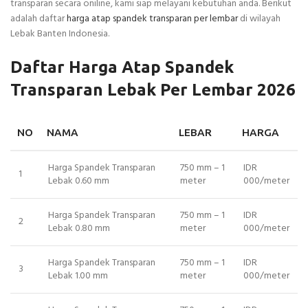
transparan secara oniline, kami siap melayani kebutuhan anda. Berikut
adalah daftar
harga atap spandek transparan per lembar
di wilayah
Lebak Banten Indonesia.
Daftar Harga Atap Spandek
Transparan Lebak Per Lembar 2026
NO
NAMA
LEBAR
HARGA
Harga Spandek Transparan
750 mm – 1
IDR
1
Lebak 0.60 mm
meter
000/meter
Harga Spandek Transparan
750 mm – 1
IDR
2
Lebak 0.80 mm
meter
000/meter
Harga Spandek Transparan
750 mm – 1
IDR
3
Lebak 1.00 mm
meter
000/meter