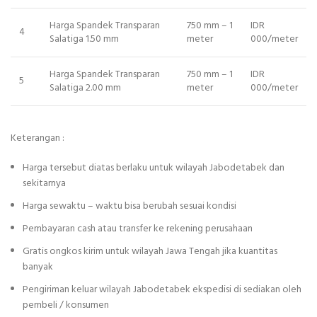
Harga Spandek Transparan
750 mm – 1
IDR
4
Salatiga 1.50 mm
meter
000/meter
Harga Spandek Transparan
750 mm – 1
IDR
5
Salatiga 2.00 mm
meter
000/meter
Keterangan :
Harga tersebut diatas berlaku untuk wilayah Jabodetabek dan
sekitarnya
Harga sewaktu – waktu bisa berubah sesuai kondisi
Pembayaran cash atau transfer ke rekening perusahaan
Gratis ongkos kirim untuk wilayah Jawa Tengah jika kuantitas
banyak
Pengiriman keluar wilayah Jabodetabek ekspedisi di sediakan oleh
pembeli / konsumen