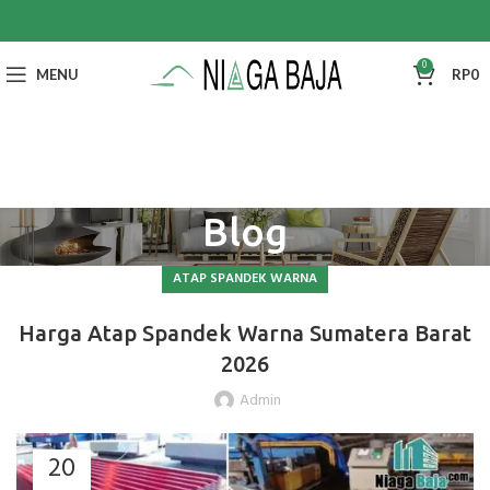
0
MENU
RP
0
Blog
ATAP SPANDEK WARNA
Harga Atap Spandek Warna Sumatera Barat
2026
Admin
20