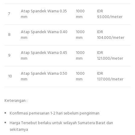
Atap Spandek Warna 0.35
1000
IDR
7
mm
mm
93.000/meter
Atap Spandek Warna 0.40
1000
IDR
8
mm
mm
104.000/meter
Atap Spandek Warna 0.45
1000
IDR
9
mm
mm
121.000/meter
Atap Spandek Warna 0.50
1000
IDR
10
mm
mm
137.000/meter
Keterangan :
Konfirmasi pemesanan 1-2 hari sebelum pengiriman
Harga Tersebut berlaku untuk wilayah Sumatera Barat dan
sekitarnya