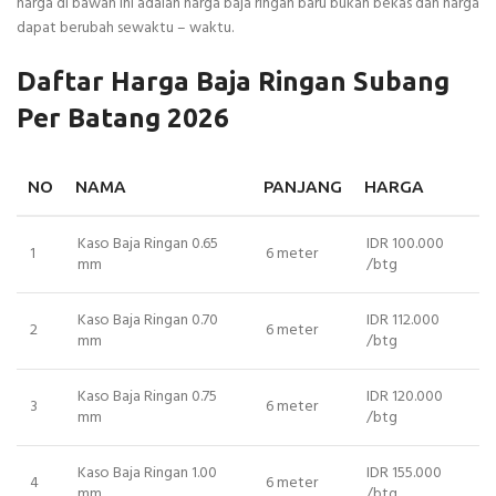
harga di bawah ini adalah harga baja ringan baru bukan bekas dan harga
dapat berubah sewaktu – waktu.
Daftar Harga Baja Ringan Subang
Per Batang 2026
NO
NAMA
PANJANG
HARGA
Kaso Baja Ringan 0.65
IDR 100.000
1
6 meter
mm
/btg
Kaso Baja Ringan 0.70
IDR 112.000
2
6 meter
mm
/btg
Kaso Baja Ringan 0.75
IDR 120.000
3
6 meter
mm
/btg
Kaso Baja Ringan 1.00
IDR 155.000
4
6 meter
mm
/btg