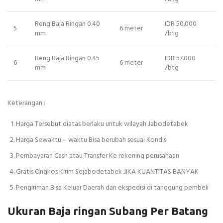
Reng Baja Ringan 0.40
IDR 50.000
5
6 meter
mm
/btg
Reng Baja Ringan 0.45
IDR 57.000
6
6 meter
mm
/btg
Keterangan :
Harga Tersebut diatas berlaku untuk wilayah Jabodetabek
Harga Sewaktu – waktu Bisa berubah sesuai Kondisi
Pembayaran Cash atau Transfer Ke rekening perusahaan
Gratis Ongkos Kirim Sejabodetabek JIKA KUANTITAS BANYAK
Pengiriman Bisa Keluar Daerah dan ekspedisi di tanggung pembeli
Ukuran Baja ringan Subang Per Batang