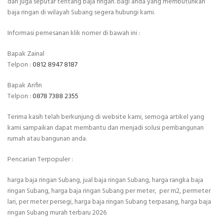
dan juga seputar tentang baja ringan. bagi anda yang membutuhkan
baja ringan di wilayah Subang segera hubungi kami.
Informasi pemesanan klik nomer di bawah ini :
Bapak Zainal
Telpon :
0812 8947 8187
Bapak Arifin
Telpon :
0878 7388 2355
Terima kasih telah berkunjung di website kami, semoga artikel yang
kami sampaikan dapat membantu dan menjadi solusi pembangunan
rumah atau bangunan anda.
Pencarian Terpopuler :
harga baja ringan Subang, jual baja ringan Subang, harga rangka baja
ringan Subang, harga baja ringan Subang per meter, per m2, permeter
lari, per meter persegi, harga baja ringan Subang terpasang, harga baja
ringan Subang murah terbaru 2026