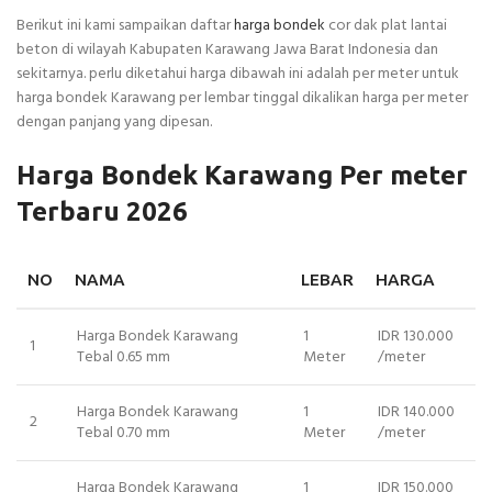
Berikut ini kami sampaikan daftar
harga bondek
cor dak plat lantai
beton di wilayah Kabupaten Karawang Jawa Barat Indonesia dan
sekitarnya. perlu diketahui harga dibawah ini adalah per meter untuk
harga bondek Karawang per lembar tinggal dikalikan harga per meter
dengan panjang yang dipesan.
Harga Bondek Karawang Per meter
Terbaru 2026
NO
NAMA
LEBAR
HARGA
Harga Bondek Karawang
1
IDR 130.000
1
Tebal 0.65 mm
Meter
/meter
Harga Bondek Karawang
1
IDR 140.000
2
Tebal 0.70 mm
Meter
/meter
Harga Bondek Karawang
1
IDR 150.000