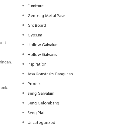
Furniture
Genteng Metal Pasir
Grc Board
Gypsum
arat
Hollow Galvalum
Hollow Galvanis
ningan.
Inspiration
Jasa Konstruksi Bangunan
Produk
brik.
Seng Galvalum
Seng Gelombang
Seng Plat
Uncategorized