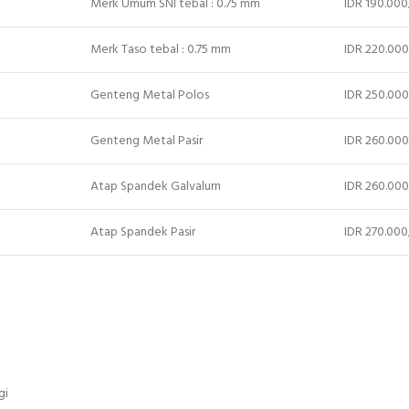
Merk Umum SNI tebal : 0.75 mm
IDR 190.00
Merk Taso tebal : 0.75 mm
IDR 220.00
Genteng Metal Polos
IDR 250.00
Genteng Metal Pasir
IDR 260.00
Atap Spandek Galvalum
IDR 260.00
Atap Spandek Pasir
IDR 270.00
gi