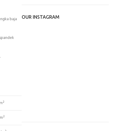
OUR INSTAGRAM
angka baja
, spandek
.
/m²
/m²