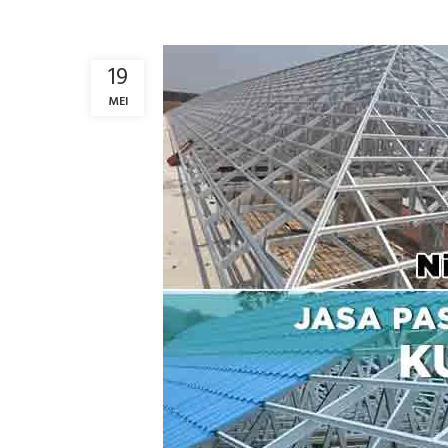
19
MEI