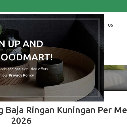
HOME
SHOP
BLOG
PORTFOLIO
ABOUT US
CONTACT US
GN UP AND
WOODMART!
Blog
rends and get exclusive offers
h our
Privacy Policy
ASA KONSTRUKSI BANGUNAN
 Baja Ringan Kuningan Per Me
2026