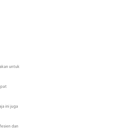
nakan untuk
apat
a ini juga
fesien dan