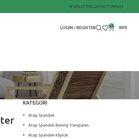
NEWSLETTER
CONTACT US
FAQS
0
LOGIN / REGISTER
RP
0
KATEGORI
Atap Spandek
ter
Atap Spandek Bening Transparan
Atap Spandek Kliplok