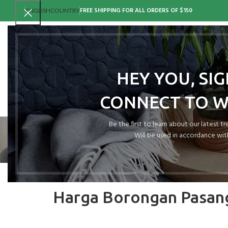
FREE SHIPPING FOR ALL ORDERS OF $150
ENGLISH
COUNTRY
HEY YOU, SI
CONNECT TO 
Be the first to learn about our latest t
Will be used in accordance wit
J
Harga Borongan Pasang