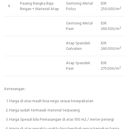
Pasang Rangka Baja
Genteng Metal
IDR
4
Ringan + Material Atap
Polos
250.000/m²
Genteng Metal
IDR
Pasir
260.000/m²
Atap Spandek
IDR
Galvalum
260.000/m²
Atap Spandek
IDR
Pasir
270.000/m²
Keterangan :
Harga di atas masih bisa nego sesuai kesepakatan
Harga sudah termasuk material terpasang
Harga Spesial bila Pemasangan di atas 100 m2 / meter persegi
Harga di atas sewaktu-waktu bisa berubah sesuai kenaikan harga