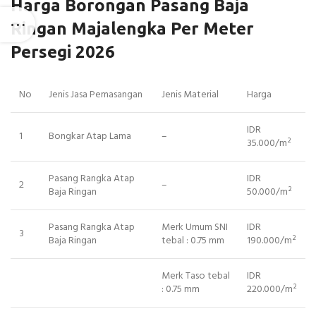
Harga Borongan Pasang Baja
Ringan Majalengka Per Meter
Persegi 2026
No
Jenis Jasa Pemasangan
Jenis Material
Harga
IDR
1
Bongkar Atap Lama
–
35.000/m²
Pasang Rangka Atap
IDR
2
–
Baja Ringan
50.000/m²
Pasang Rangka Atap
Merk Umum SNI
IDR
3
Baja Ringan
tebal : 0.75 mm
190.000/m²
Merk Taso tebal
IDR
: 0.75 mm
220.000/m²