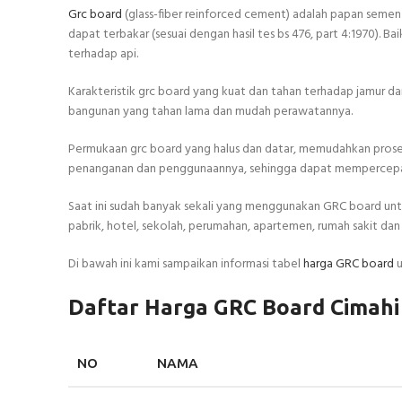
Grc board
(glass-fiber reinforced cement) adalah papan semen 
dapat terbakar (sesuai dengan hasil tes bs 476, part 4:1970). 
terhadap api.
Karakteristik grc board yang kuat dan tahan terhadap jamur 
bangunan yang tahan lama dan mudah perawatannya.
Permukaan grc board yang halus dan datar, memudahkan proses 
penanganan dan penggunaannya, sehingga dapat mempercepat p
Saat ini sudah banyak sekali yang menggunakan GRC board untu
pabrik, hotel, sekolah, perumahan, apartemen, rumah sakit dan 
Di bawah ini kami sampaikan informasi tabel
harga GRC board
u
Daftar Harga GRC Board Cimahi
NO
NAMA