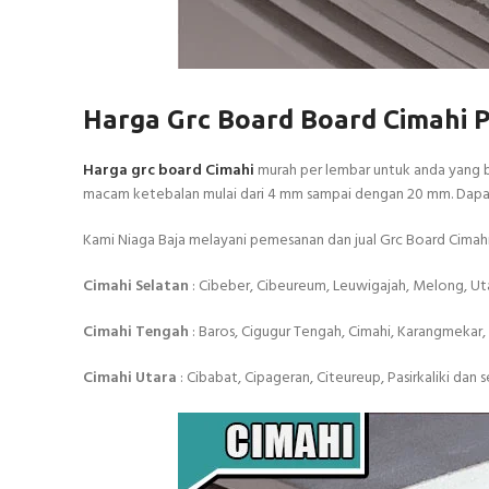
Harga Grc Board Board Cimahi 
Harga grc board Cimahi
murah per lembar untuk anda yang be
macam ketebalan mulai dari 4 mm sampai dengan 20 mm. Dapatk
Kami Niaga Baja melayani pemesanan dan jual Grc Board Cimahi
Cimahi Selatan
: Cibeber, Cibeureum, Leuwigajah, Melong, U
Cimahi Tengah
: Baros, Cigugur Tengah, Cimahi, Karangmekar
Cimahi Utara
: Cibabat, Cipageran, Citeureup, Pasirkaliki dan s