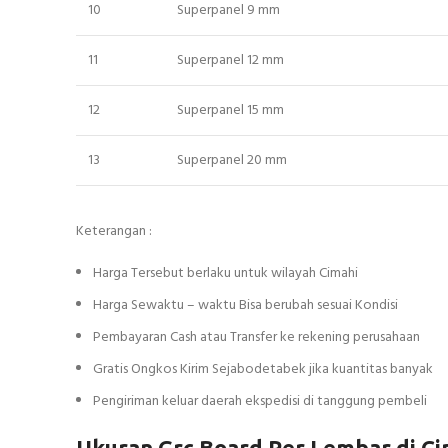
10
Superpanel 9 mm
11
Superpanel 12 mm
12
Superpanel 15 mm
13
Superpanel 20 mm
Keterangan :
Harga Tersebut berlaku untuk wilayah Cimahi
Harga Sewaktu – waktu Bisa berubah sesuai Kondisi
Pembayaran Cash atau Transfer ke rekening perusahaan
Gratis Ongkos Kirim Sejabodetabek jika kuantitas banyak
Pengiriman keluar daerah ekspedisi di tanggung pembeli
Ukuran Grc Board Per Lembar di Ci