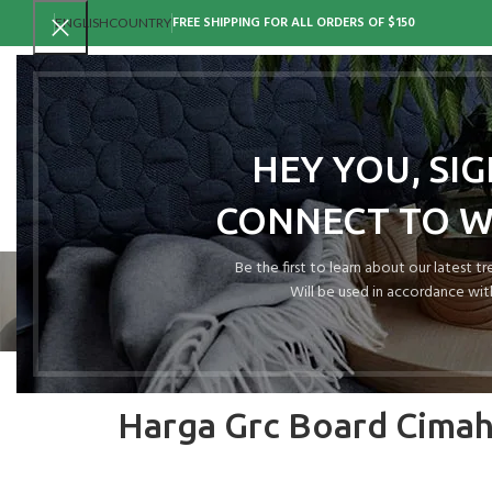
FREE SHIPPING FOR ALL ORDERS OF $150
ENGLISH
COUNTRY
HEY YOU, SI
CONNECT TO 
Be the first to learn about our latest t
Will be used in accordance wit
Harga Grc Board Cimah