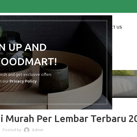
HOME
SHOP
BLOG
PORTFOLIO
ABOUT US
CONTACT US
GN UP AND
WOODMART!
Blog
rends and get exclusive offers
h our
Privacy Policy
GRC BOARD
i Murah Per Lembar Terbaru 2
Posted by
Admin