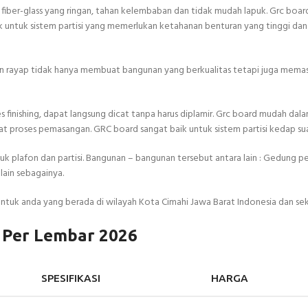
fiber-glass yang ringan, tahan kelembaban dan tidak mudah lapuk. Grc boar
Baik untuk sistem partisi yang memerlukan ketahanan benturan yang tinggi da
dan rayap tidak hanya membuat bangunan yang berkualitas tetapi juga mema
finishing, dapat langsung dicat tanpa harus diplamir. Grc board mudah dal
roses pemasangan. GRC board sangat baik untuk sistem partisi kedap sua
k plafon dan partisi. Bangunan – bangunan tersebut antara lain : Gedung p
lain sebagainya.
ntuk anda yang berada di wilayah Kota Cimahi Jawa Barat Indonesia dan sek
 Per Lembar 2026
SPESIFIKASI
HARGA