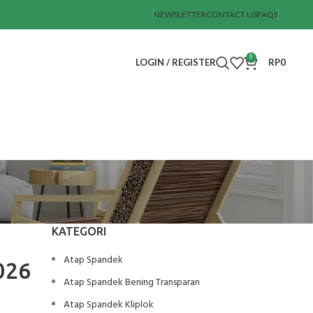
NEWSLETTER
CONTACT US
FAQS
0
LOGIN / REGISTER
RP
0
KATEGORI
Atap Spandek
026
Atap Spandek Bening Transparan
Atap Spandek Kliplok