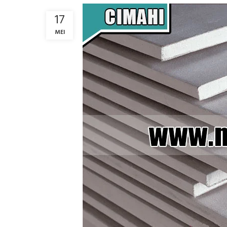
17
MEI