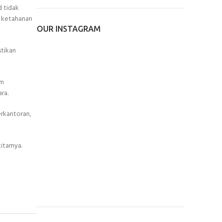
d tidak
n ketahanan
OUR INSTAGRAM
stikan
am
ra.
erkantoran,
itarnya.