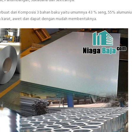
wali, Panumbangan, Sukadana dan sekitarnya.
 terbuat dari Komposisi 3 bahan baku yaitu umumnya 43 % seng, 55% alumuni
tahan karat, awet dan dapat dengan mudah membentuknya.