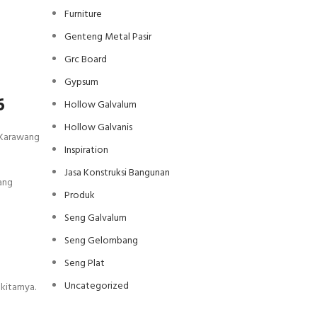
Furniture
Genteng Metal Pasir
Grc Board
Gypsum
6
Hollow Galvalum
Hollow Galvanis
 Karawang
Inspiration
Jasa Konstruksi Bangunan
ang
Produk
Seng Galvalum
Seng Gelombang
Seng Plat
Uncategorized
kitarnya.