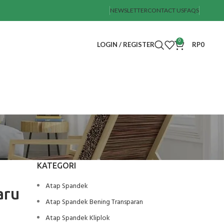
NEWSLETTER
CONTACT US
FAQS
0
LOGIN / REGISTER
RP
0
KATEGORI
Atap Spandek
aru
Atap Spandek Bening Transparan
Atap Spandek Kliplok