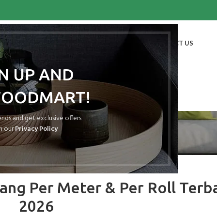
HOME
SHOP
BLOG
PORTFOLIO
ABOUT US
CONTACT US
GN UP AND
WOODMART!
Blog
rends and get exclusive offers
h our
Privacy Policy
SENG PLAT
ang Per Meter & Per Roll Terb
2026