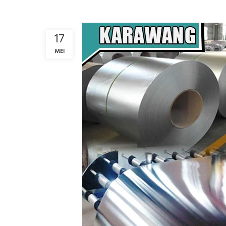
17
MEI