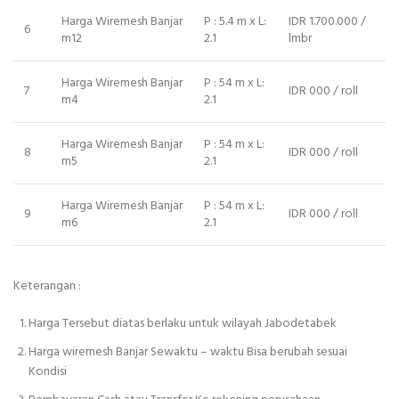
Harga Wiremesh Banjar
P : 5.4 m x L:
IDR 1.700.000 /
6
m12
2.1
lmbr
Harga Wiremesh Banjar
P : 54 m x L:
7
IDR 000 / roll
m4
2.1
Harga Wiremesh Banjar
P : 54 m x L:
8
IDR 000 / roll
m5
2.1
Harga Wiremesh Banjar
P : 54 m x L:
9
IDR 000 / roll
m6
2.1
Keterangan :
Harga Tersebut diatas berlaku untuk wilayah Jabodetabek
Harga wiremesh Banjar Sewaktu – waktu Bisa berubah sesuai
Kondisi