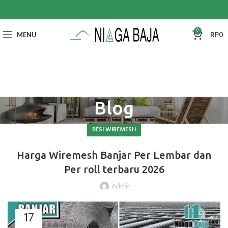
0
MENU
RP
0
Blog
BESI WIREMESH
Harga Wiremesh Banjar Per Lembar dan
Per roll terbaru 2026
Admin
17